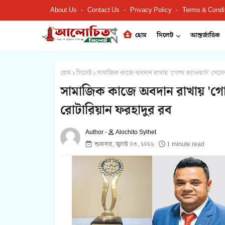
About Us
Contact Us
Privacy Policy
Terms & Condi
হোম
সিলেট
আন্তর্জাতিক
হোম
সিলেট
সামাজিক কাজে অবদান রাখায় 'গোল্ড অ্যাওয়ার্ড' পেল
সামাজিক কাজে অবদান রাখায় 'গোল্
রোটারিয়ান ফরহাদুর রব
Alochito Sylhet
শুক্রবার, জুলাই ০৩, ২০২৬
1 minute read