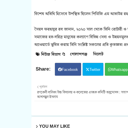
বিশেষ অতিথি হিসেবে উপস্থিত ছিলেন পিডিজি এম আতাউর রহ
সৈয়দ ফরহাদুর রব জানান, ২০২০ সাল থেকে তিনি রোটারী ও মা-বা
সমাজের হত-দরিদ্র মানুষের কল‍্যাণে বিভিন্ন সেবা ও উন্ন
অ্যাওয়ার্ডে ভূষিত করায় তিনি সংশ্লিষ্ট সকলের প্রতি কৃতজ্ঞতা 
গোলাপগঞ্জ
সিলেট
নিউজ বিভাগ 📁
Facebook
Twitter
Whatsapp
পূর্বতন
রণকেলী বালিকা উচ্চ বিদ্যালয় ও কলেজের এডহক কমিটি অনুমোদন : সভা
আনানছুল ইসলাম
YOU MAY LIKE