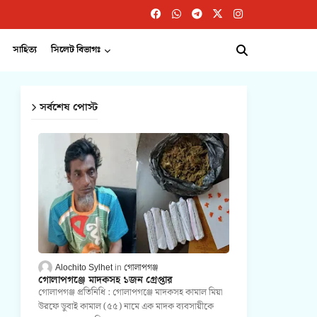
সাহিত্য
সিলেট বিভাগঃ
সর্বশেষ পোস্ট
Alochito Sylhet
গোলাপগঞ্জ
গোলাপগঞ্জে মাদকসহ ১জন গ্রেপ্তার
গোলাপগঞ্জ প্রতিনিধি : গোলাপগঞ্জে মাদকসহ কামাল মিয়া
উরফে ডুবাই কামাল (৫৫) নামে এক মাদক ব্যবসায়ীকে