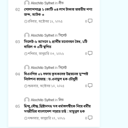
Alochito Sylhet
লীড
গোলাপগঞ্জে ১ কোটি ৩৪ লাখ টাকার ভারতীয় পণ্য
জব্দ, আটক ৩
রবিবার, অক্টোবর ১২, ২০২৫
0
Alochito Sylhet
সিলেট
সিলেট-৬ আসনে ২ প্রার্থীর মনোনয়ন বৈধ, ১টি
বাতিল ও ৩টি স্থগিত
শনিবার, জানুয়ারি ০৩, ২০২৬
0
Alochito Sylhet
সিলেট
বিএনপির ৩১ দফায় কৃষকদের উন্নয়নের সুস্পষ্ট
নির্দেশনা রয়েছে : ড.এনামুল হক চৌধুরী
শুক্রবার, অক্টোবর ১০, ২০২৫
0
Alochito Sylhet
লিড
হিন্দু,বৌদ্ধ,খ্রিষ্টানসহ সব ধর্মাবলম্বীকে নিয়ে ধর্মীয়
সম্প্রীতির বাংলাদেশ গড়তে চাই : মামুনুল হক
মঙ্গলবার, জানুয়ারি ২৭, ২০২৬
0