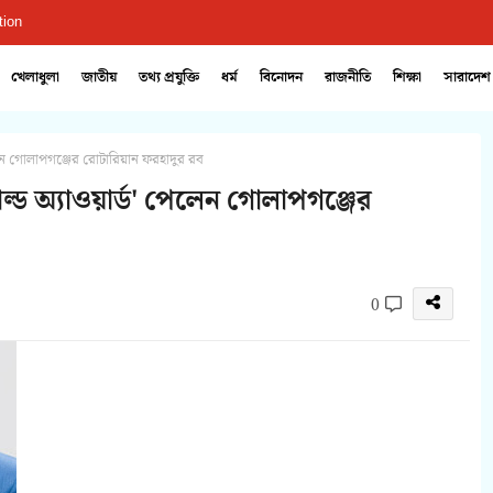
tion
খেলাধুলা
জাতীয়
তথ্য প্রযুক্তি
ধর্ম
বিনোদন
রাজনীতি
শিক্ষা
সারাদেশ
েন গোলাপগঞ্জের রোটারিয়ান ফরহাদুর রব
ড অ্যাওয়ার্ড' পেলেন গোলাপগঞ্জের
0