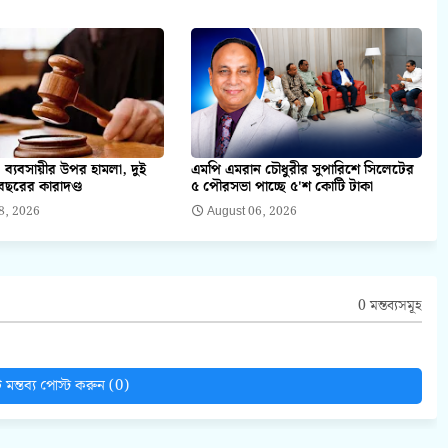
 ব্যবসায়ীর উপর হামলা, দুই
এমপি এমরান চৌধুরীর সুপারিশে সিলেটের
ছরের কারাদণ্ড
৫ পৌরসভা পাচ্ছে ৫'শ কোটি টাকা
8, 2026
August 06, 2026
0 মন্তব্যসমূহ
মন্তব্য পোস্ট করুন (0)