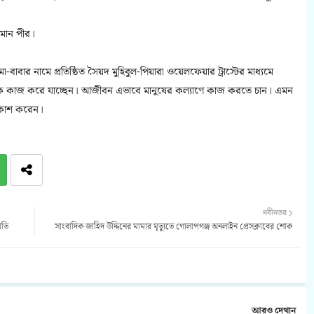
মান পীর।
বার নামে প্রতিষ্ঠিত সৈয়দ মুহিবুল-পিয়ারা ওয়েলফেয়ার ট্রাস্টের মাধ্যমে
য়নমূলক কাজ করে যাচ্ছেন। আজীবন এভাবে মানুষের কল্যাণে কাজ করতে চান। এমন
প্রকাশ করেন।
নবীনতর
পতি
সাংবাদিক জাহিদ উদ্দিনের মামার মৃত্যুতে গোলাপগঞ্জ অনলাইন প্রেসক্লাবের শোক
আরও দেখান