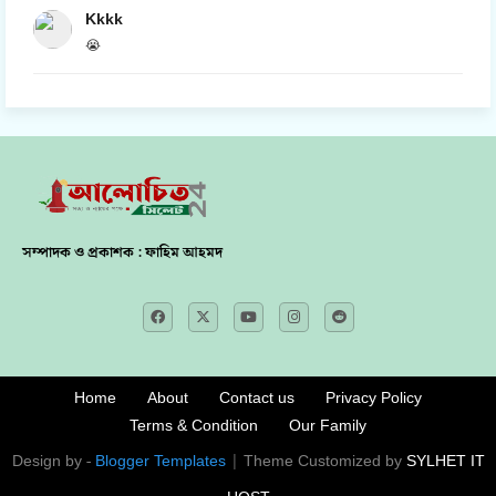
Kkkk
😭
সম্পাদক ও প্রকাশক : ফাহিম আহমদ
Home
About
Contact us
Privacy Policy
Terms & Condition
Our Family
Design by -
Blogger Templates
| Theme Customized by
SYLHET IT