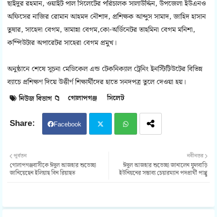
ছাইদুর রহমান, ওয়াইট পাল সিলেটের পরিচালক সালাউদ্দিন, উপজেলা ইউএনও
অফিসের নাজির রোমান আহমদ নৌশাদ, প্রশিক্ষক আব্দুস সামাদ, জাহিদ হাসান
তুষার, সাহেদা বেগম, তামান্না বেগম,কো-অর্ডিনেটর তাহমিনা বেগম মনিশা,
কম্পিউটার অপারেটর সাহেরা বেগম প্রমুখ।
অনুষ্ঠানে শেষে সূচনা মেডিকেল এন্ড টেকনিক্যাল ট্রেনিং ইনস্টিটিউটের বিভিন্ন
ব্যাচে প্রশিক্ষণ দিয়ে উত্তীর্ণ শিক্ষার্থীদের হাতে সনদপত্র তুলে দেওয়া হয়।
গোলাপগঞ্জ
সিলেট
নিউজ বিভাগ 📁
Facebook
Twit
Wh
পূর্বতন
নবীনতর
গোলাপগঞ্জবাসীকে ঈদুল আজহার শুভেচ্ছা
ঈদুল আজহার শুভেচ্ছা জানালেন ফুলবাড়ি
ter
atsa
জানিয়েছেন ইলিয়াছ বিন রিয়াছত
ইউনিয়নের সম্ভাব্য চেয়ারম্যান পদপ্রার্থী পাপ্পু
pp