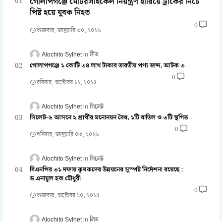
গোলাপগঞ্জে মোটরসাইকেল নিয়ন্ত্রণ হারিয়ে ট্রাকের নিচে
পিষ্ট হয়ে যুবক নিহত
0
শুক্রবার, জানুয়ারি ৩০, ২০২৬
Alochito Sylhet
লীড
গোলাপগঞ্জে ১ কোটি ৩৪ লাখ টাকার ভারতীয় পণ্য জব্দ, আটক ৩
0
রবিবার, অক্টোবর ১২, ২০২৫
Alochito Sylhet
সিলেট
সিলেট-৬ আসনে ২ প্রার্থীর মনোনয়ন বৈধ, ১টি বাতিল ও ৩টি স্থগিত
0
শনিবার, জানুয়ারি ০৩, ২০২৬
Alochito Sylhet
সিলেট
বিএনপির ৩১ দফায় কৃষকদের উন্নয়নের সুস্পষ্ট নির্দেশনা রয়েছে :
ড.এনামুল হক চৌধুরী
0
শুক্রবার, অক্টোবর ১০, ২০২৫
Alochito Sylhet
লিড