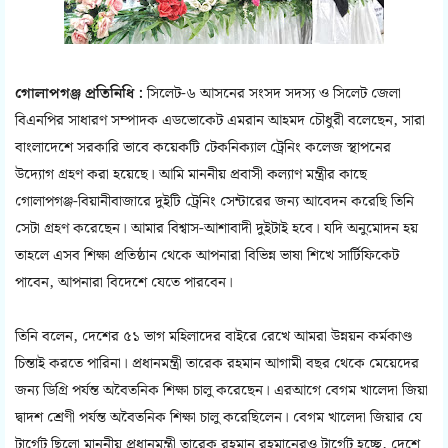
গোলাপগঞ্জ প্রতিনিধি :
সিলেট-৬ আসনের সংসদ সদস্য ও সিলেট জেলা
বিএনপির সাধারণ সম্পাদক এডভোকেট এমরান আহমদ চৌধুরী বলেছেন, সারা
বাংলাদেশে সরকারি ভাবে কয়েকটি টেকনিক্যাল ট্রেনিং কলেজ স্থাপনের
উদ্যোগ গ্রহণ করা হয়েছে। আমি মাননীয় প্রবাসী কল্যাণ মন্ত্রীর কাছে
গোলাপগঞ্জ-বিয়ানীবাজারে দুইটি ট্রেনিং সেন্টারের জন্য আবেদন করেছি তিনি
সেটা গ্রহণ করেছেন। আমার বিশ্বাস-আশাবাদী দুইটাই হবে। যদি অনুমোদন হয়
তাহলে এসব শিক্ষা প্রতিষ্ঠান থেকে আপনারা বিভিন্ন ভাষা শিখে সার্টিফিকেট
পাবেন, আপনারা বিদেশে যেতে পারবেন।
তিনি বলেন, দেশের ৫১ ভাগ মহিলাদের বাইরে রেখে আমরা উন্নয়ন কর্মকাণ্ড
চিন্তাই করতে পারিনা। প্রধানমন্ত্রী তারেক রহমান আগামী বছর থেকে মেয়েদের
জন্য ডিগ্রি পর্যন্ত অবৈতনিক শিক্ষা চালু করেছেন। এরআগে বেগম খালেদা জিয়া
দ্বাদশ শ্রেণী পর্যন্ত অবৈতনিক শিক্ষা চালু করেছিলেন। বেগম খালেদা জিয়ার যে
টার্গেট ছিলো মাননীয় প্রধানমন্ত্রী তারেক রহমান রহমানেরও টার্গেট হচ্ছে, দেশে