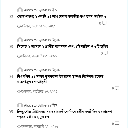
Alochito Sylhet
লীড
গোলাপগঞ্জে ১ কোটি ৩৪ লাখ টাকার ভারতীয় পণ্য জব্দ, আটক ৩
0
রবিবার, অক্টোবর ১২, ২০২৫
Alochito Sylhet
সিলেট
সিলেট-৬ আসনে ২ প্রার্থীর মনোনয়ন বৈধ, ১টি বাতিল ও ৩টি স্থগিত
0
শনিবার, জানুয়ারি ০৩, ২০২৬
Alochito Sylhet
সিলেট
বিএনপির ৩১ দফায় কৃষকদের উন্নয়নের সুস্পষ্ট নির্দেশনা রয়েছে :
ড.এনামুল হক চৌধুরী
0
শুক্রবার, অক্টোবর ১০, ২০২৫
Alochito Sylhet
লিড
হিন্দু,বৌদ্ধ,খ্রিষ্টানসহ সব ধর্মাবলম্বীকে নিয়ে ধর্মীয় সম্প্রীতির বাংলাদেশ
গড়তে চাই : মামুনুল হক
0
মঙ্গলবার, জানুয়ারি ২৭, ২০২৬