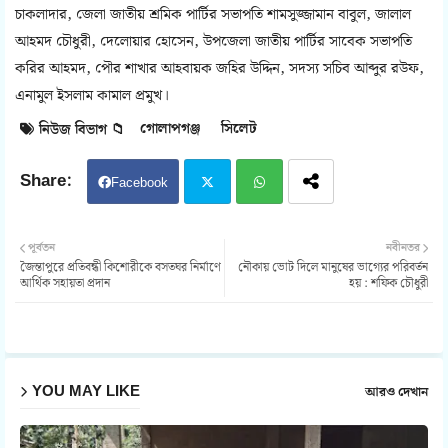
চাকলাদার, জেলা জাতীয় শ্রমিক পার্টির সভাপতি শামসুজ্জামান বাবুল, জালাল
আহমদ চৌধুরী, দেলোয়ার হোসেন, উপজেলা জাতীয় পার্টির সাবেক সভাপতি
করির আহমদ, পৌর শাখার আহবায়ক জহির উদ্দিন, সদস্য সচিব আব্দুর রউফ,
এনামুল ইসলাম কামাল প্রমুখ।
গোলাপগঞ্জ
সিলেট
নিউজ বিভাগ 📁
Facebook
Twit
Wh
পূর্বতন
নবীনতর
জৈন্তাপুরে প্রতিবন্ধী কিশোরীকে বসতঘর নির্মাণে
নৌকায় ভোট দিলে মানুষের ভাগ্যের পরিবর্তন
ter
atsa
আর্থিক সহায়তা প্রদান
হয় : শফিক চৌধুরী
pp
YOU MAY LIKE
আরও দেখান