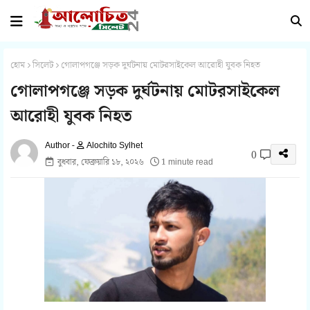
হোম
সিলেট
গোলাপগঞ্জে সড়ক দুর্ঘটনায় মোটরসাইকেল আরোহী যুবক নিহত
গোলাপগঞ্জে সড়ক দুর্ঘটনায় মোটরসাইকেল
আরোহী যুবক নিহত
Alochito Sylhet
0
বুধবার, ফেব্রুয়ারি ১৮, ২০২৬
1 minute read