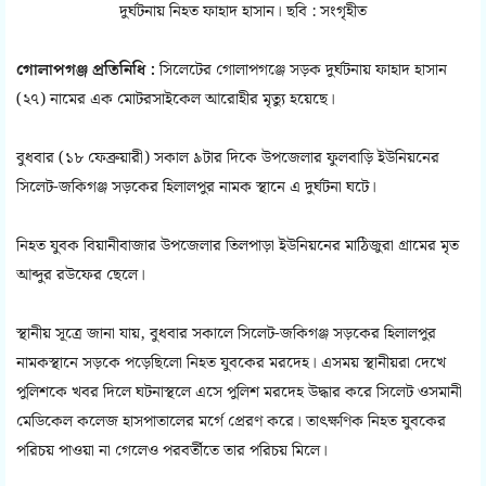
দুর্ঘটনায় নিহত ফাহাদ হাসান। ছবি : সংগৃহীত
গোলাপগঞ্জ প্রতিনিধি :
সিলেটের গোলাপগঞ্জে সড়ক দুর্ঘটনায় ফাহাদ হাসান
(২৭) নামের এক মোটরসাইকেল আরোহীর মৃত্যু হয়েছে।
বুধবার (১৮ ফেব্রুয়ারী) সকাল ৯টার দিকে উপজেলার ফুলবাড়ি ইউনিয়নের
সিলেট-জকিগঞ্জ সড়কের হিলালপুর নামক স্থানে এ দুর্ঘটনা ঘটে।
নিহত যুবক বিয়ানীবাজার উপজেলার তিলপাড়া ইউনিয়নের মাঠিজুরা গ্রামের মৃত
আব্দুর রউফের ছেলে।
স্থানীয় সূত্রে জানা যায়, বুধবার সকালে সিলেট-জকিগঞ্জ সড়কের হিলালপুর
নামকস্থানে সড়কে পড়েছিলো নিহত যুবকের মরদেহ। এসময় স্থানীয়রা দেখে
পুলিশকে খবর দিলে ঘটনাস্থলে এসে পুলিশ মরদেহ উদ্ধার করে সিলেট ওসমানী
মেডিকেল কলেজ হাসপাতালের মর্গে প্রেরণ করে। তাৎক্ষণিক নিহত যুবকের
পরিচয় পাওয়া না গেলেও পরবর্তীতে তার পরিচয় মিলে।