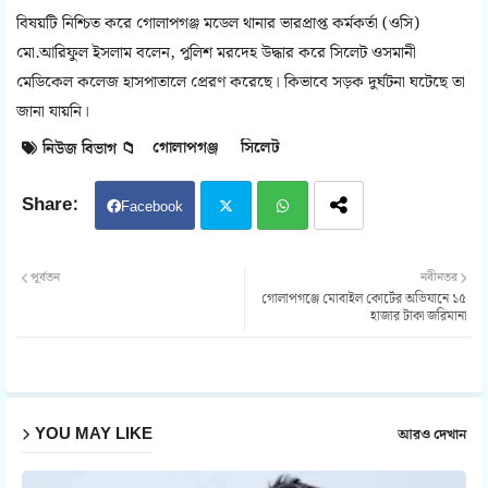
বিষয়টি নিশ্চিত করে গোলাপগঞ্জ মডেল থানার ভারপ্রাপ্ত কর্মকর্তা (ওসি)
মো.আরিফুল ইসলাম বলেন, পুলিশ মরদেহ উদ্ধার করে সিলেট ওসমানী
মেডিকেল কলেজ হাসপাতালে প্রেরণ করেছে। কিভাবে সড়ক দুর্ঘটনা ঘটেছে তা
জানা যায়নি।
গোলাপগঞ্জ
সিলেট
নিউজ বিভাগ 📁
Facebook
Twit
Wh
পূর্বতন
নবীনতর
গোলাপগঞ্জে মোবাইল কোর্টের অভিযানে ১৫
ter
atsa
হাজার টাকা জরিমানা
pp
YOU MAY LIKE
আরও দেখান