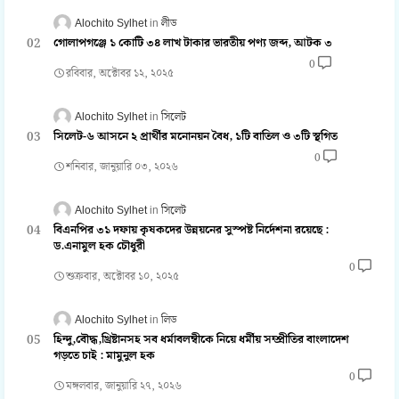
Alochito Sylhet
লীড
গোলাপগঞ্জে ১ কোটি ৩৪ লাখ টাকার ভারতীয় পণ্য জব্দ, আটক ৩
0
রবিবার, অক্টোবর ১২, ২০২৫
Alochito Sylhet
সিলেট
সিলেট-৬ আসনে ২ প্রার্থীর মনোনয়ন বৈধ, ১টি বাতিল ও ৩টি স্থগিত
0
শনিবার, জানুয়ারি ০৩, ২০২৬
Alochito Sylhet
সিলেট
বিএনপির ৩১ দফায় কৃষকদের উন্নয়নের সুস্পষ্ট নির্দেশনা রয়েছে :
ড.এনামুল হক চৌধুরী
0
শুক্রবার, অক্টোবর ১০, ২০২৫
Alochito Sylhet
লিড
হিন্দু,বৌদ্ধ,খ্রিষ্টানসহ সব ধর্মাবলম্বীকে নিয়ে ধর্মীয় সম্প্রীতির বাংলাদেশ
গড়তে চাই : মামুনুল হক
0
মঙ্গলবার, জানুয়ারি ২৭, ২০২৬