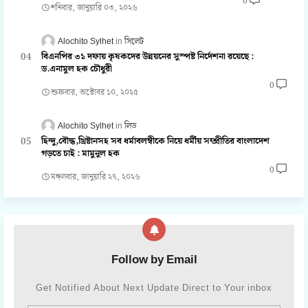
0
শনিবার, জানুয়ারি ০৩, ২০২৬
Alochito Sylhet
সিলেট
বিএনপির ৩১ দফায় কৃষকদের উন্নয়নের সুস্পষ্ট নির্দেশনা রয়েছে :
ড.এনামুল হক চৌধুরী
0
শুক্রবার, অক্টোবর ১০, ২০২৫
Alochito Sylhet
লিড
হিন্দু,বৌদ্ধ,খ্রিষ্টানসহ সব ধর্মাবলম্বীকে নিয়ে ধর্মীয় সম্প্রীতির বাংলাদেশ
গড়তে চাই : মামুনুল হক
0
মঙ্গলবার, জানুয়ারি ২৭, ২০২৬
Follow by Email
Get Notified About Next Update Direct to Your inbox