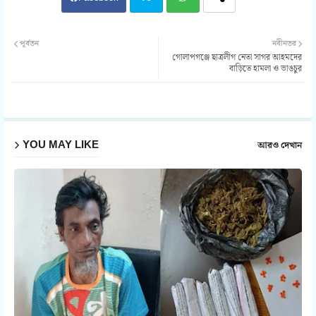
Twit
Wh
পূর্বতন
নবীনতর
গোলাপগঞ্জে ছাত্রলীগ নেতা সাগর আহমদের
ter
atsa
বাড়িতে হামলা ও ভাঙচুর
pp
YOU MAY LIKE
আরও দেখান