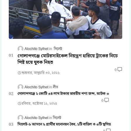
Alochito Sylhet
সিলেট
গোলাপগঞ্জে মোটরসাইকেল নিয়ন্ত্রণ হারিয়ে ট্রাকের নিচে
পিষ্ট হয়ে যুবক নিহত
0
শুক্রবার, জানুয়ারি ৩০, ২০২৬
Alochito Sylhet
লীড
গোলাপগঞ্জে ১ কোটি ৩৪ লাখ টাকার ভারতীয় পণ্য জব্দ, আটক ৩
0
রবিবার, অক্টোবর ১২, ২০২৫
Alochito Sylhet
সিলেট
সিলেট-৬ আসনে ২ প্রার্থীর মনোনয়ন বৈধ, ১টি বাতিল ও ৩টি স্থগিত