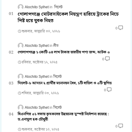
Alochito Sylhet
সিলেট
গোলাপগঞ্জে মোটরসাইকেল নিয়ন্ত্রণ হারিয়ে ট্রাকের নিচে
পিষ্ট হয়ে যুবক নিহত
0
শুক্রবার, জানুয়ারি ৩০, ২০২৬
Alochito Sylhet
লীড
গোলাপগঞ্জে ১ কোটি ৩৪ লাখ টাকার ভারতীয় পণ্য জব্দ, আটক ৩
0
রবিবার, অক্টোবর ১২, ২০২৫
Alochito Sylhet
সিলেট
সিলেট-৬ আসনে ২ প্রার্থীর মনোনয়ন বৈধ, ১টি বাতিল ও ৩টি স্থগিত
0
শনিবার, জানুয়ারি ০৩, ২০২৬
Alochito Sylhet
সিলেট
বিএনপির ৩১ দফায় কৃষকদের উন্নয়নের সুস্পষ্ট নির্দেশনা রয়েছে :
ড.এনামুল হক চৌধুরী
0
শুক্রবার, অক্টোবর ১০, ২০২৫