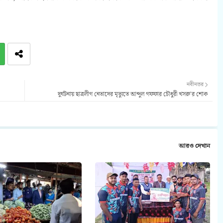
নবীনতর
দুর্ঘটনায় ছাত্রলীগ নেতাদের মৃত্যুতে আব্দুল গফফার চৌধুরী খসরু'র শোক
আরও দেখান