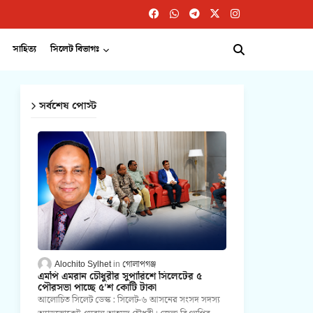
সাহিত্য
সিলেট বিভাগঃ
সর্বশেষ পোস্ট
Alochito Sylhet
গোলাপগঞ্জ
এমপি এমরান চৌধুরীর সুপারিশে সিলেটের ৫
পৌরসভা পাচ্ছে ৫'শ কোটি টাকা
আলোচিত সিলেট ডেস্ক : সিলেট-৬ আসনের সংসদ সদস্য