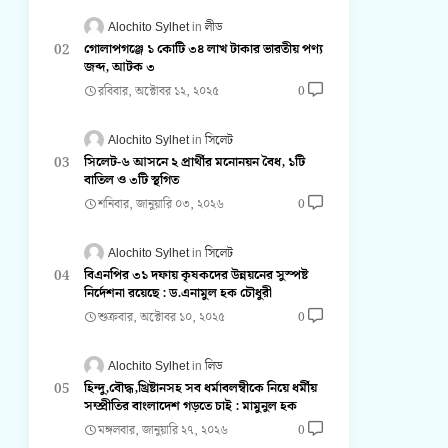
Alochito Sylhet
লীড
গোলাপগঞ্জে ১ কোটি ৩৪ লাখ টাকার ভারতীয় পণ্য
জব্দ, আটক ৩
রবিবার, অক্টোবর ১২, ২০২৫
0
Alochito Sylhet
সিলেট
সিলেট-৬ আসনে ২ প্রার্থীর মনোনয়ন বৈধ, ১টি
বাতিল ও ৩টি স্থগিত
শনিবার, জানুয়ারি ০৩, ২০২৬
0
Alochito Sylhet
সিলেট
বিএনপির ৩১ দফায় কৃষকদের উন্নয়নের সুস্পষ্ট
নির্দেশনা রয়েছে : ড.এনামুল হক চৌধুরী
শুক্রবার, অক্টোবর ১০, ২০২৫
0
Alochito Sylhet
লিড
হিন্দু,বৌদ্ধ,খ্রিষ্টানসহ সব ধর্মাবলম্বীকে নিয়ে ধর্মীয়
সম্প্রীতির বাংলাদেশ গড়তে চাই : মামুনুল হক
মঙ্গলবার, জানুয়ারি ২৭, ২০২৬
0