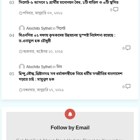
সিলেট-৬ আসনে ২ প্রার্থীর মনোনয়ন বৈধ, ১টি বাতিল ও ৩টি স্থগিত
0
শনিবার, জানুয়ারি ০৩, ২০২৬
Alochito Sylhet
সিলেট
বিএনপির ৩১ দফায় কৃষকদের উন্নয়নের সুস্পষ্ট নির্দেশনা রয়েছে :
ড.এনামুল হক চৌধুরী
0
শুক্রবার, অক্টোবর ১০, ২০২৫
Alochito Sylhet
লিড
হিন্দু,বৌদ্ধ,খ্রিষ্টানসহ সব ধর্মাবলম্বীকে নিয়ে ধর্মীয় সম্প্রীতির বাংলাদেশ
গড়তে চাই : মামুনুল হক
0
মঙ্গলবার, জানুয়ারি ২৭, ২০২৬
Follow by Email