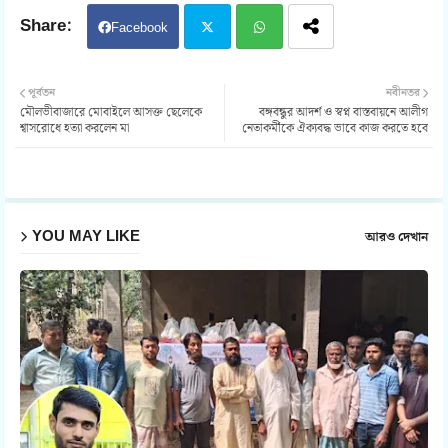
Facebook
Twit
Wh
পূর্বতন
নবীনতর
মৌলভীবাজারে মোবাইলে আসক্ত ছেলেকে
বঙ্গবন্ধুর আদর্শ ও স্বপ্ন বাস্তবায়নে আলীগ
ter
atsa
শ্বাসরোধে হত্যা করলেন মা
নেতাকর্মীকে ঐক্যবদ্ধ ভাবে কাজ করতে হবে
pp
YOU MAY LIKE
আরও দেখান