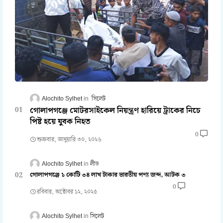
Alochito Sylhet
সিলেট
গোলাপগঞ্জে মোটরসাইকেল নিয়ন্ত্রণ হারিয়ে ট্রাকের নিচে
পিষ্ট হয়ে যুবক নিহত
0
শুক্রবার, জানুয়ারি ৩০, ২০২৬
Alochito Sylhet
লীড
গোলাপগঞ্জে ১ কোটি ৩৪ লাখ টাকার ভারতীয় পণ্য জব্দ, আটক ৩
0
রবিবার, অক্টোবর ১২, ২০২৫
Alochito Sylhet
সিলেট