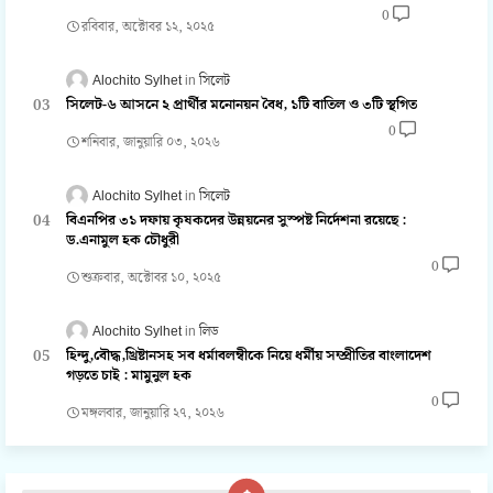
0
রবিবার, অক্টোবর ১২, ২০২৫
Alochito Sylhet
সিলেট
সিলেট-৬ আসনে ২ প্রার্থীর মনোনয়ন বৈধ, ১টি বাতিল ও ৩টি স্থগিত
0
শনিবার, জানুয়ারি ০৩, ২০২৬
Alochito Sylhet
সিলেট
বিএনপির ৩১ দফায় কৃষকদের উন্নয়নের সুস্পষ্ট নির্দেশনা রয়েছে :
ড.এনামুল হক চৌধুরী
0
শুক্রবার, অক্টোবর ১০, ২০২৫
Alochito Sylhet
লিড
হিন্দু,বৌদ্ধ,খ্রিষ্টানসহ সব ধর্মাবলম্বীকে নিয়ে ধর্মীয় সম্প্রীতির বাংলাদেশ
গড়তে চাই : মামুনুল হক
0
মঙ্গলবার, জানুয়ারি ২৭, ২০২৬