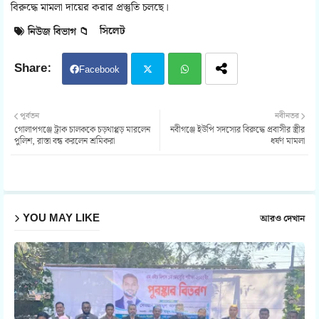
বিরুদ্ধে মামলা দায়ের করার প্রস্তুতি চলছে।
সিলেট
নিউজ বিভাগ 📁
Facebook
Twit
Wh
পূর্বতন
নবীনতর
গোলাপগঞ্জে ট্রাক চালককে চড়থাপ্পড় মারলেন
নবীগঞ্জে ইউপি সদস্যের বিরুদ্ধে প্রবাসীর স্ত্রীর
ter
atsa
পুলিশ, রাস্তা বন্ধ করলেন শ্রমিকরা
ধর্ষণ মামলা
pp
YOU MAY LIKE
আরও দেখান