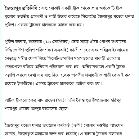
জৈন্তাপুর প্রতিনিধি :
বালু বোঝাই একটি ট্রাক থেকে প্রায় অর্ধকোটি টাকা
মূল্যের ভারতীয় প্রসাধনী ও শাড়ী উদ্ধার করেছে সিলেটের জৈন্তাপুর মডেল থানার
পুলিশ। এসময় ট্রাকের চালককে আটক করা হয়।
পুলিশ জানায়, শুক্রবার (১৬ সেপ্টেম্বর) ভোর সাড়ে ৫টায় গোপন সংবাদের
ভিত্তিতে উপ-পুলিশ পরিদর্শক (এসআই) কাজী শাহেদ এবং শহিদুল ইসলামের
নেতৃত্বে সঙ্গীয় ফোর্স নিয়ে সিলেট-তামাবিল মহাসড়কের পাকড়ী এলাকায়
চেকপোস্ট বসিয়ে অভিযান পরিচালনা করা হয়। অভিযানকালে একটি ট্রাকে
তল্লাশি করলে দেখা যায় বালু দিয়ে ঢেকে ভারতীয় প্রসাধনী ও শাড়ী বোঝাই করা
রয়েছে ট্রাকটিতে। এসময় ট্রাকের চালককে আটক করা হয়।
আটক ট্রাকচালকের নাম রাহেল (২২)। তিনি জৈন্তাপুর উপজেলার হরিপুর
শ্যামপুর গ্রামের আব্দুর রহমানের ছেলে।
জৈন্তাপুর মডেল থানার ভারপ্রাপ্ত কর্মকর্তা (ওসি) গোলাম দস্তগীর আহমেদ
জানান, উদ্ধারকৃত মালামাল জব্দ করা হয়েছে। এ ঘটনায় ট্রাকের চালকের