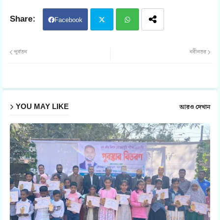
Facebook
Twit
Wh
পূর্বতন
নবীনতর
ter
atsa
pp
YOU MAY LIKE
আরও দেখান