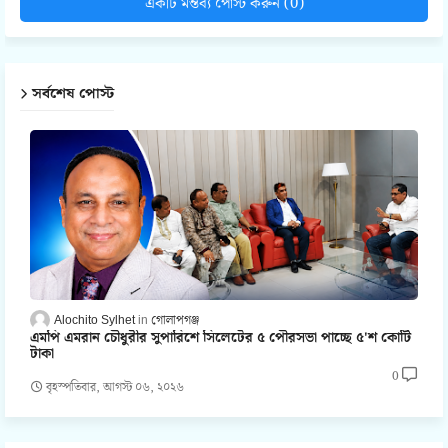
একটি মন্তব্য পোস্ট করুন (0)
সর্বশেষ পোস্ট
Alochito Sylhet
গোলাপগঞ্জ
এমপি এমরান চৌধুরীর সুপারিশে সিলেটের ৫ পৌরসভা পাচ্ছে ৫'শ কোটি
টাকা
0
বৃহস্পতিবার, আগস্ট ০৬, ২০২৬