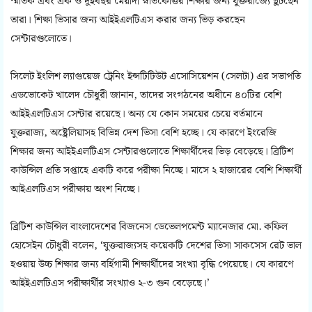
স্মাতক এবং এক ও দুইবছর মেয়াদী স্নাতকোত্তর শিক্ষার জন্য যুক্তরাজ্যে ছুটছেন
তারা। শিক্ষা ভিসার জন্য আইইএলটিএস করার জন্য ভিড় করছেন
সেন্টারগুলোতে।
সিলেট ইংলিশ ল্যাগুয়েজ ট্রেনিং ইন্সটিটিউট এসোসিয়েশন (সেলটা) এর সভাপতি
এডভোকেট খালেদ চৌধুরী জানান, তাদের সংগঠনের অধীনে ৪০টির বেশি
আইইএলটিএস সেন্টার রয়েছে। অন্য যে কোন সময়ের চেয়ে বর্তমানে
যুক্তরাজ্য, অষ্ট্রেলিয়াসহ বিভিন্ন দেশ ভিসা বেশি হচ্ছে। যে কারণে ইংরেজি
শিক্ষার জন্য আইইএলটিএস সেন্টারগুলোতে শিক্ষার্থীদের ভিড় বেড়েছে। ব্রিটিশ
কাউন্সিল প্রতি সপ্তাহে একটি করে পরীক্ষা নিচ্ছে। মাসে ২ হাজারের বেশি শিক্ষার্থী
আইএলটিএস পরীক্ষায় অংশ নিচ্ছে।
ব্রিটিশ কাউন্সিল বাংলাদেশের বিজনেস ডেভেলপমেন্ট ম্যানেজার মো. কফিল
হোসেইন চৌধুরী বলেন, ‘যুক্তরাজ্যসহ কয়েকটি দেশের ভিসা সাকসেস রেট ভাল
হওয়ায় উচ্চ শিক্ষার জন্য বর্হিগামী শিক্ষার্থীদের সংখ্যা বৃদ্ধি পেয়েছে। যে কারণে
আইইএলটিএস পরীক্ষার্থীর সংখ্যাও ২-৩ গুন বেড়েছে।’