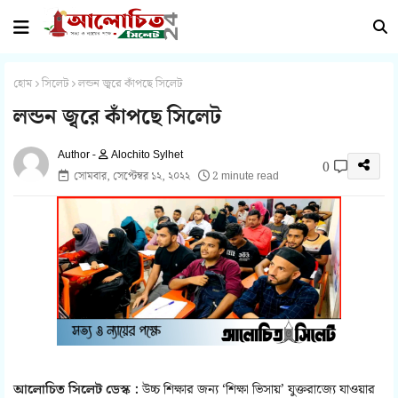
হোম
সিলেট
লন্ডন জ্বরে কাঁপছে সিলেট
লন্ডন জ্বরে কাঁপছে সিলেট
Alochito Sylhet
0
সোমবার, সেপ্টেম্বর ১২, ২০২২
2 minute read
আলোচিত সিলেট ডেস্ক :
উচ্চ শিক্ষার জন্য ‘শিক্ষা ভিসায়’ যুক্তরাজ্যে যাওয়ার