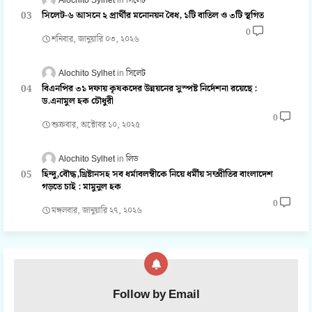
Alochito Sylhet
সিলেট
সিলেট-৬ আসনে ২ প্রার্থীর মনোনয়ন বৈধ, ১টি বাতিল ও ৩টি স্থগিত
0
শনিবার, জানুয়ারি ০৩, ২০২৬
Alochito Sylhet
সিলেট
বিএনপির ৩১ দফায় কৃষকদের উন্নয়নের সুস্পষ্ট নির্দেশনা রয়েছে :
ড.এনামুল হক চৌধুরী
0
শুক্রবার, অক্টোবর ১০, ২০২৫
Alochito Sylhet
লিড
হিন্দু,বৌদ্ধ,খ্রিষ্টানসহ সব ধর্মাবলম্বীকে নিয়ে ধর্মীয় সম্প্রীতির বাংলাদেশ
গড়তে চাই : মামুনুল হক
0
মঙ্গলবার, জানুয়ারি ২৭, ২০২৬
Follow by Email