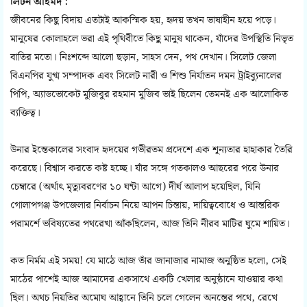
লিটন আহমদ :
জীবনের কিছু বিদায় এতটাই আকস্মিক হয়, হৃদয় তখন ভাষাহীন হয়ে পড়ে।
মানুষের কোলাহলে ভরা এই পৃথিবীতে কিছু মানুষ থাকেন, যাঁদের উপস্থিতি নিভৃত
বাতির মতো। নিঃশব্দে আলো ছড়ান, সাহস দেন, পথ দেখান। সিলেট জেলা
বিএনপির যুগ্ম সম্পাদক এবং সিলেট নারী ও শিশু নির্যাতন দমন ট্রাইব্যুনালের
পিপি, অ্যাডভোকেট মুজিবুর রহমান মুজিব ভাই ছিলেন তেমনই এক আলোকিত
ব্যক্তিত্ব।
উনার ইন্তেকালের সংবাদ হৃদয়ের গভীরতম প্রদেশে এক শূন্যতার হাহাকার তৈরি
করেছে। বিশ্বাস করতে কষ্ট হচ্ছে। যাঁর সঙ্গে গতকালও আছরের পরে উনার
চেম্বারে (অর্থাৎ মৃত্যুবরণের ১০ ঘন্টা আগে) দীর্ঘ আলাপ হয়েছিল, যিনি
গোলাপগঞ্জ উপজেলার নির্বাচন নিয়ে আপন চিন্তায়, দায়িত্ববোধে ও আন্তরিক
পরামর্শে ভবিষ্যতের পথরেখা আঁকছিলেন, আজ তিনি নীরব মাটির ঘুমে শায়িত।
কত নির্মম এই সময়! যে মাঠে আজ তাঁর জানাজার নামাজ অনুষ্ঠিত হলো, সেই
মাঠের পাশেই আজ আমাদের একসাথে একটি খেলার অনুষ্ঠানে যাওয়ার কথা
ছিল। অথচ নিয়তির অমোঘ আহ্বানে তিনি চলে গেলেন অনন্তের পথে, রেখে