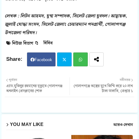
লেখক : লিটন আহমদ, যুগ্ম সম্পাদক, সিলেট জেলা যুবদল। আহ্বায়ক,
জুলাই যোদ্ধা সংসদ, সিলেট জেলা৷ চেয়ারম্যান পদপ্রার্থী, গোলাপগঞ্জ
উপজেলা পরিষদ।
বিবিধ
নিউজ বিভাগ 📁
Facebook
Twit
Wh
পূর্বতন
নবীনতর
এ্যাড.মুজিবুর রহমানের মৃত্যুতে গোলাপগঞ্জ
গোলাপগঞ্জে অস্ত্রের মুখে জিম্মি করে ২০ লাখ
ter
atsa
অনলাইন প্রেসক্লাবের শোক
টাকা ডাকাতি, গ্রেপ্তার ১
pp
YOU MAY LIKE
আরও দেখান