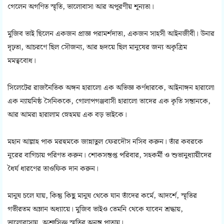
গেলেন অগণিত স্মৃতি, ভালোবাসা আর অপূরণীয় শূন্যতা।
মুজিব ভাই ছিলেন একজন প্রাজ্ঞ পরামর্শদাতা, একজন সাহসী আইনজীবী। উনার
দৃঢ়তা, আচরণে ছিল সৌজন্য, আর হৃদয়ে ছিল মানুষের জন্য অকৃত্রিম
মমত্ববোধ।
সিলেটের রাজনৈতিক অঙ্গন হারালো এক অভিজ্ঞ কর্ণধারকে, আইনাঙ্গন হারালো
এক ন্যায়নিষ্ঠ সৈনিককে, গোলাপগঞ্জবাসী হারালো তাদের এক কৃতি সন্তানকে,
আর আমরা হারালাম স্নেহময় এক বড় ভাইকে।
মহান আল্লাহ পাক মরহুমকে জান্নাতুল ফেরদৌস নসিব করুন। তাঁর কবরকে
নূরের বাগিচায় পরিণত করুন। শোকসন্তপ্ত পরিবার, সহকর্মী ও শুভানুধ্যায়ীদের
ধৈর্য ধারণের তাওফিক দান করুন।
মানুষ চলে যায়, কিন্তু কিছু মানুষ থেকে যান তাঁদের কর্মে, আদর্শে, স্মৃতির
গভীরতম অম্লান অধ্যায়ে। মুজিব ভাইও তেমনি থেকে যাবেন শ্রদ্ধায়,
ভালোবাসায়, অশ্রুসিক্ত স্মৃতির অনন্ত পাতায়।