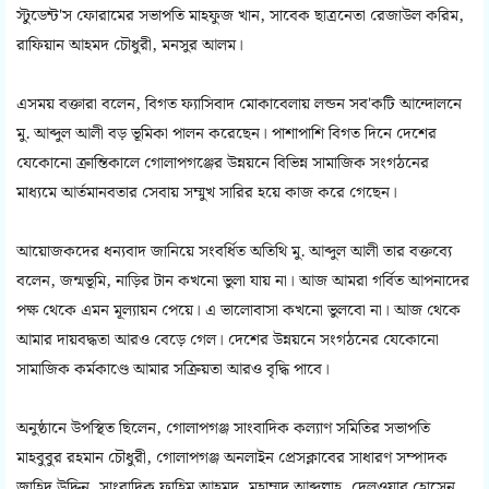
স্টুডেন্ট'স ফোরামের সভাপতি মাহফুজ খান, সাবেক ছাত্রনেতা রেজাউল করিম,
রাফিয়ান আহমদ চৌধুরী, মনসুর আলম।
এসময় বক্তারা বলেন, বিগত ফ্যাসিবাদ মোকাবেলায় লন্ডন সব'কটি আন্দোলনে
মু. আব্দুল আলী বড় ভূমিকা পালন করেছেন। পাশাপাশি বিগত দিনে দেশের
যেকোনো ক্রান্তিকালে গোলাপগঞ্জের উন্নয়নে বিভিন্ন সামাজিক সংগঠনের
মাধ্যমে আর্তমানবতার সেবায় সম্মুখ সারির হয়ে কাজ করে গেছেন।
আয়োজকদের ধন্যবাদ জানিয়ে সংবর্ধিত অতিথি মু. আব্দুল আলী তার বক্তব্যে
বলেন, জন্মভূমি, নাড়ির টান কখনো ভুলা যায় না। আজ আমরা গর্বিত আপনাদের
পক্ষ থেকে এমন মূল্যায়ন পেয়ে। এ ভালোবাসা কখনো ভুলবো না। আজ থেকে
আমার দায়বদ্ধতা আরও বেড়ে গেল। দেশের উন্নয়নে সংগঠনের যেকোনো
সামাজিক কর্মকাণ্ডে আমার সক্রিয়তা আরও বৃদ্ধি পাবে।
অনুষ্ঠানে উপস্থিত ছিলেন, গোলাপগঞ্জ সাংবাদিক কল্যাণ সমিতির সভাপতি
মাহবুবুর রহমান চৌধুরী, গোলাপগঞ্জ অনলাইন প্রেসক্লাবের সাধারণ সম্পাদক
জাহিদ উদ্দিন, সাংবাদিক ফাহিম আহমদ, মুহাম্মদ আব্দুল্লাহ, দেলওয়ার হোসেন