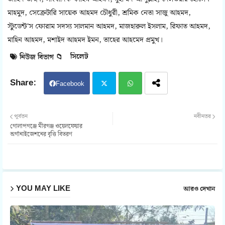
মাহমুদ, সেক্রেটারি সায়েক আহমদ চৌধুরী, শ্রমিক নেতা সাজু আহমদ,
স্টুডেন্ট'স ফোরাম সদস্য সালমান আহমদ, মাজহারুল ইসলাম, রিফাত আহমদ,
মাহিন আহমদ, মশাইদ আহমদ ইমন, তাহের আহমেদ প্রমুখ।
সিলেট
নিউজ বিভাগ 📁
Facebook
Twit
Wh
পূর্বতন
নবীনতর
গোলাপগঞ্জে মীরগঞ্জ ওয়েলফেয়ার
ter
atsa
অর্গানাইজেশনের বৃত্তি বিতরণ
pp
YOU MAY LIKE
আরও দেখান