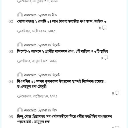
শুক্রবার, জানুয়ারি ৩০, ২০২৬
Alochito Sylhet
লীড
গোলাপগঞ্জে ১ কোটি ৩৪ লাখ টাকার ভারতীয় পণ্য জব্দ, আটক ৩
0
রবিবার, অক্টোবর ১২, ২০২৫
Alochito Sylhet
সিলেট
সিলেট-৬ আসনে ২ প্রার্থীর মনোনয়ন বৈধ, ১টি বাতিল ও ৩টি স্থগিত
0
শনিবার, জানুয়ারি ০৩, ২০২৬
Alochito Sylhet
সিলেট
বিএনপির ৩১ দফায় কৃষকদের উন্নয়নের সুস্পষ্ট নির্দেশনা রয়েছে :
ড.এনামুল হক চৌধুরী
0
শুক্রবার, অক্টোবর ১০, ২০২৫
Alochito Sylhet
লিড
হিন্দু,বৌদ্ধ,খ্রিষ্টানসহ সব ধর্মাবলম্বীকে নিয়ে ধর্মীয় সম্প্রীতির বাংলাদেশ
গড়তে চাই : মামুনুল হক