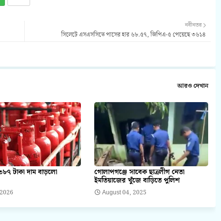
নবীনতর
সিলেটে এসএসসিতে পাসের হার ৬৮.৫৭, জিপিএ-৫ পেয়েছে ৩৬১৪
আরও দেখান
৩৮৭ টাকা দাম বাড়লো
গোলাপগঞ্জে সাবেক ছাত্রলীগ নেতা
ইমতিয়াজের খুঁজে বাড়িতে পুলিশ
 2026
August 04, 2025