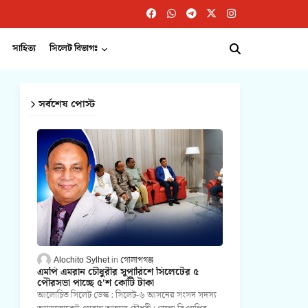
সাহিত্য
সিলেট বিভাগঃ
সর্বশেষ পোস্ট
Alochito Sylhet
গোলাপগঞ্জ
এমপি এমরান চৌধুরীর সুপারিশে সিলেটের ৫
পৌরসভা পাচ্ছে ৫'শ কোটি টাকা
আলোচিত সিলেট ডেস্ক : সিলেট-৬ আসনের সংসদ সদস্য