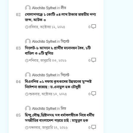
Alochito Sylhet
লীড
গোলাপগঞ্জে ১ কোটি ৩৪ লাখ টাকার ভারতীয় পণ্য
জব্দ, আটক ৩
রবিবার, অক্টোবর ১২, ২০২৫
0
Alochito Sylhet
সিলেট
সিলেট-৬ আসনে ২ প্রার্থীর মনোনয়ন বৈধ, ১টি
বাতিল ও ৩টি স্থগিত
শনিবার, জানুয়ারি ০৩, ২০২৬
0
Alochito Sylhet
সিলেট
বিএনপির ৩১ দফায় কৃষকদের উন্নয়নের সুস্পষ্ট
নির্দেশনা রয়েছে : ড.এনামুল হক চৌধুরী
শুক্রবার, অক্টোবর ১০, ২০২৫
0
Alochito Sylhet
লিড
হিন্দু,বৌদ্ধ,খ্রিষ্টানসহ সব ধর্মাবলম্বীকে নিয়ে ধর্মীয়
সম্প্রীতির বাংলাদেশ গড়তে চাই : মামুনুল হক
মঙ্গলবার, জানুয়ারি ২৭, ২০২৬
0