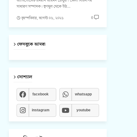
অ্যাডভোকেট এমরান আহমদ চৌধুরী। জেলা বিএনপির
সাধারণ সম্পাদক। তৃণমূল থেকে উঠ…
0
বৃহস্পতিবার, আগস্ট ০৬, ২০২৬
ফেসবুকে আমরা
সোশ্যাল
facebook
whatsapp
instagram
youtube