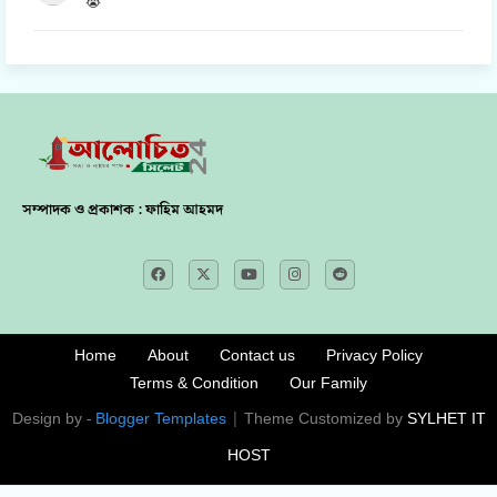
😭
সম্পাদক ও প্রকাশক : ফাহিম আহমদ
Home
About
Contact us
Privacy Policy
Terms & Condition
Our Family
Design by -
Blogger Templates
| Theme Customized by
SYLHET IT
HOST