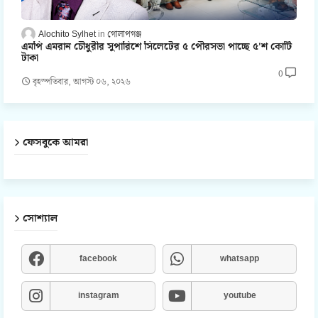
Alochito Sylhet
গোলাপগঞ্জ
এমপি এমরান চৌধুরীর সুপারিশে সিলেটের ৫ পৌরসভা পাচ্ছে ৫'শ কোটি
টাকা
0
বৃহস্পতিবার, আগস্ট ০৬, ২০২৬
ফেসবুকে আমরা
সোশ্যাল
facebook
whatsapp
instagram
youtube