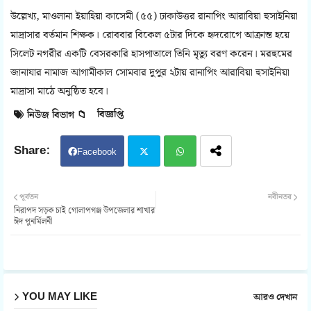
উল্লেখ্য, মাওলানা ইয়াহিয়া কাসেমী (৫৫) ঢাকাউত্তর রানাপিং আরাবিয়া হুসাইনিয়া
মাদ্রাসার বর্তমান শিক্ষক। রোববার বিকেল ৫টার দিকে হৃদরোগে আক্রান্ত হয়ে
সিলেট নগরীর একটি বেসরকারি হাসপাতালে তিনি মৃত্যু বরণ করেন। মরহুমের
জানাযার নামাজ আগামীকাল সোমবার দুপুর ২টায় রানাপিং আরাবিয়া হুসাইনিয়া
মাদ্রাসা মাঠে অনুষ্ঠিত হবে।
বিজ্ঞপ্তি
নিউজ বিভাগ 📁
Facebook
Twit
Wh
পূর্বতন
নবীনতর
নিরাপদ সড়ক চাই গোলাপগঞ্জ উপজেলার শাখার
ter
atsa
ঈদ পুনর্মিলনী
pp
YOU MAY LIKE
আরও দেখান