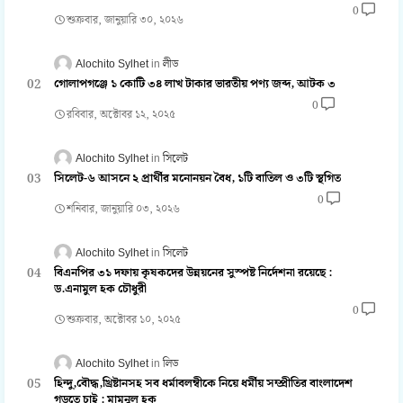
0
শুক্রবার, জানুয়ারি ৩০, ২০২৬
Alochito Sylhet
লীড
গোলাপগঞ্জে ১ কোটি ৩৪ লাখ টাকার ভারতীয় পণ্য জব্দ, আটক ৩
0
রবিবার, অক্টোবর ১২, ২০২৫
Alochito Sylhet
সিলেট
সিলেট-৬ আসনে ২ প্রার্থীর মনোনয়ন বৈধ, ১টি বাতিল ও ৩টি স্থগিত
0
শনিবার, জানুয়ারি ০৩, ২০২৬
Alochito Sylhet
সিলেট
বিএনপির ৩১ দফায় কৃষকদের উন্নয়নের সুস্পষ্ট নির্দেশনা রয়েছে :
ড.এনামুল হক চৌধুরী
0
শুক্রবার, অক্টোবর ১০, ২০২৫
Alochito Sylhet
লিড
হিন্দু,বৌদ্ধ,খ্রিষ্টানসহ সব ধর্মাবলম্বীকে নিয়ে ধর্মীয় সম্প্রীতির বাংলাদেশ
গড়তে চাই : মামুনুল হক