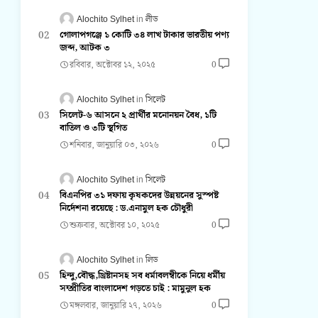
Alochito Sylhet
লীড
গোলাপগঞ্জে ১ কোটি ৩৪ লাখ টাকার ভারতীয় পণ্য
জব্দ, আটক ৩
রবিবার, অক্টোবর ১২, ২০২৫
0
Alochito Sylhet
সিলেট
সিলেট-৬ আসনে ২ প্রার্থীর মনোনয়ন বৈধ, ১টি
বাতিল ও ৩টি স্থগিত
শনিবার, জানুয়ারি ০৩, ২০২৬
0
Alochito Sylhet
সিলেট
বিএনপির ৩১ দফায় কৃষকদের উন্নয়নের সুস্পষ্ট
নির্দেশনা রয়েছে : ড.এনামুল হক চৌধুরী
শুক্রবার, অক্টোবর ১০, ২০২৫
0
Alochito Sylhet
লিড
হিন্দু,বৌদ্ধ,খ্রিষ্টানসহ সব ধর্মাবলম্বীকে নিয়ে ধর্মীয়
সম্প্রীতির বাংলাদেশ গড়তে চাই : মামুনুল হক
মঙ্গলবার, জানুয়ারি ২৭, ২০২৬
0