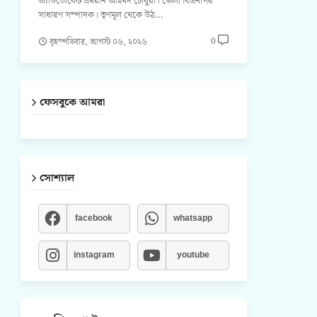
অ্যাডভোকেট এমরান আহমদ চৌধুরী। জেলা বিএনপির
সাধারণ সম্পাদক। তৃণমূল থেকে উঠ…
0
বৃহস্পতিবার, আগস্ট ০৬, ২০২৬
ফেসবুকে আমরা
সোশ্যাল
facebook
whatsapp
instagram
youtube