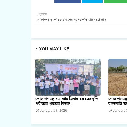
পূর্বতন
গোলাপগঞ্জে পৌর ছাত্রলীগের সহসভাপতি মাহিদ গ্রে'প্তা'র
YOU MAY LIKE
গোলাপগঞ্জে এম এইচ মিলাদ ১ম মেধাবৃত্তি
গোলাপগঞ্জে
পরীক্ষার পুরষ্কার বিতরণ
বসতবাড়ি ভর
January 18, 2026
January 