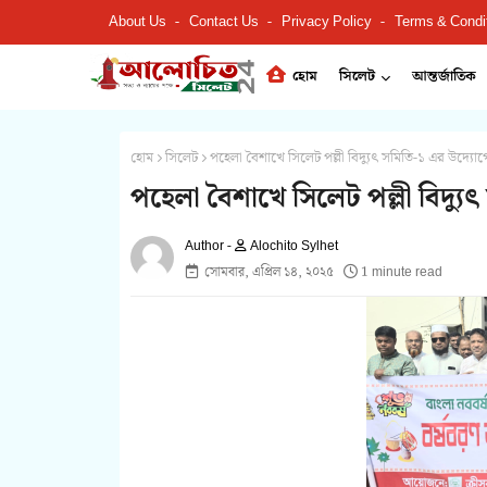
About Us
Contact Us
Privacy Policy
Terms & Condi
হোম
সিলেট
আন্তর্জাতিক
হোম
সিলেট
পহেলা বৈশাখে সিলেট পল্লী বিদ্যুৎ সমিতি-১ এর উদ্য
পহেলা বৈশাখে সিলেট পল্লী বিদ্য
Alochito Sylhet
সোমবার, এপ্রিল ১৪, ২০২৫
1 minute read