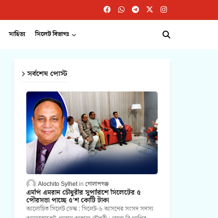
সাহিত্য
সিলেট বিভাগঃ
সর্বশেষ পোস্ট
Alochito Sylhet
গোলাপগঞ্জ
এমপি এমরান চৌধুরীর সুপারিশে সিলেটের ৫
পৌরসভা পাচ্ছে ৫'শ কোটি টাকা
আলোচিত সিলেট ডেস্ক : সিলেট-৬ আসনের সংসদ সদস্য