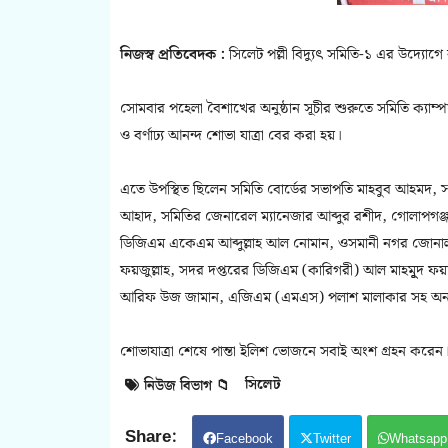
নিজস্ব প্রতিবেদক :
সিলেট পল্লী বিদ্যুৎ সমিতি-১ এর উদ্যোগ
সোমবার পহেলা বৈশাখের অনুষ্ঠান সূচীর শুরুতে সমিতি ক্যাম্পাস 
ও বর্ণাঢ্য আনন্দ শোভা যাত্রা বের করা হয়।
এতে উপস্থিত ছিলেন সমিতি বোর্ডের সভাপতি মাহবুব আহমদ, সচ
আহাদ, সমিতির জেনারেল ম্যানেজার আব্দুর রশীদ, গোলাপগ
ডিজিএম একেএম আব্দুল্লাহ আল নোমান, ওসমানী নগর জোনাল 
ফয়জুল্লাহ, সদর দপ্তরের ডিজিএম (কারিগরী) আল মাহমুূদ
আরিফ উজ জামান, এজিএম (এমএস) পলাশ মালাকার সহ অন্য
শোভাযাত্রা শেষে পান্তা ইলিশ ভোজনে সবাই অংশ গ্রহন করেন
সিলেট
নিউজ বিভাগ 📁
Facebook
Twitter
Whatsapp