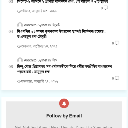
সিলেট-৬ আসনে ২ প্রার্থীর মনোনয়ন বৈধ, ১টি বাতিল ও ৩টি স্থগিত
0
শনিবার, জানুয়ারি ০৩, ২০২৬
Alochito Sylhet
সিলেট
বিএনপির ৩১ দফায় কৃষকদের উন্নয়নের সুস্পষ্ট নির্দেশনা রয়েছে :
ড.এনামুল হক চৌধুরী
0
শুক্রবার, অক্টোবর ১০, ২০২৫
Alochito Sylhet
লিড
হিন্দু,বৌদ্ধ,খ্রিষ্টানসহ সব ধর্মাবলম্বীকে নিয়ে ধর্মীয় সম্প্রীতির বাংলাদেশ
গড়তে চাই : মামুনুল হক
0
মঙ্গলবার, জানুয়ারি ২৭, ২০২৬
Follow by Email
Get Notified About Next Update Direct to Your inbox