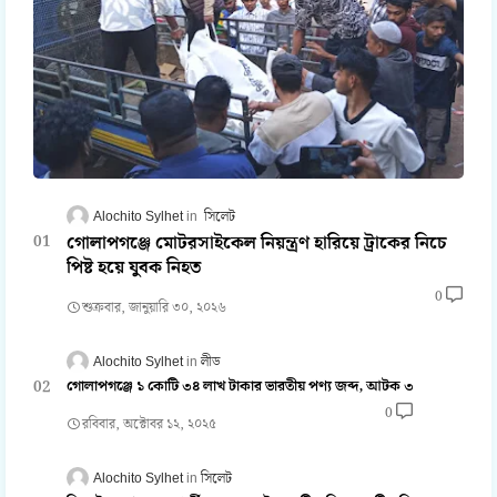
Alochito Sylhet
সিলেট
গোলাপগঞ্জে মোটরসাইকেল নিয়ন্ত্রণ হারিয়ে ট্রাকের নিচে
পিষ্ট হয়ে যুবক নিহত
0
শুক্রবার, জানুয়ারি ৩০, ২০২৬
Alochito Sylhet
লীড
গোলাপগঞ্জে ১ কোটি ৩৪ লাখ টাকার ভারতীয় পণ্য জব্দ, আটক ৩
0
রবিবার, অক্টোবর ১২, ২০২৫
Alochito Sylhet
সিলেট