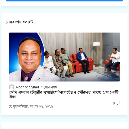
সর্বশেষ পোস্ট
Alochito Sylhet
গোলাপগঞ্জ
এমপি এমরান চৌধুরীর সুপারিশে সিলেটের ৫ পৌরসভা পাচ্ছে ৫'শ কোটি
টাকা
0
বৃহস্পতিবার, আগস্ট ০৬, ২০২৬