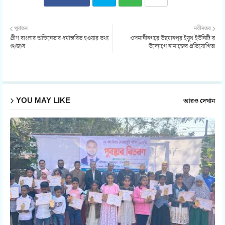
Twit
Wh
পূর্বতন
নবীনতর
গ্রীণ বাংলার অভিনেতার ধর্মান্তরিত হওয়ার তথ্য
ওসমানীনগরে উছমানপুর ইয়ুথ ইউনিটি'র
ter
atsa
গু/জ/ব
উদ্যোগে নামাজের প্রতিযোগিতা
pp
YOU MAY LIKE
আরও দেখান