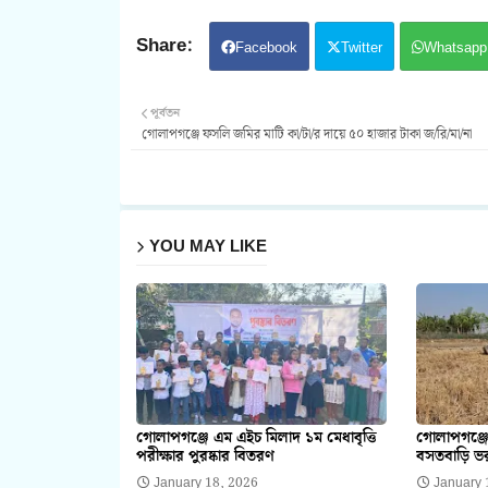
Facebook
Twitter
Whatsapp
পূর্বতন
গোলাপগঞ্জে ফসলি জমির মাটি কা/টা/র দায়ে ৫০ হাজার টাকা জ/রি/মা/না
YOU MAY LIKE
গোলাপগঞ্জে এম এইচ মিলাদ ১ম মেধাবৃত্তি
গোলাপগঞ্জে
পরীক্ষার পুরষ্কার বিতরণ
বসতবাড়ি ভর
January 18, 2026
January 