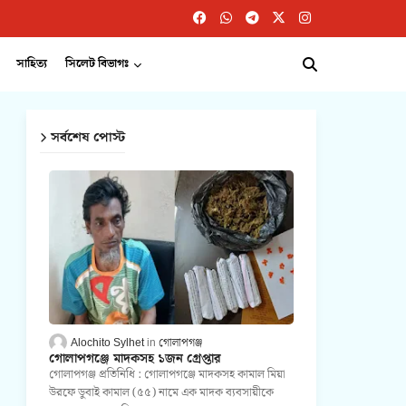
সাহিত্য
সিলেট বিভাগঃ
সর্বশেষ পোস্ট
Alochito Sylhet
গোলাপগঞ্জ
গোলাপগঞ্জে মাদকসহ ১জন গ্রেপ্তার
গোলাপগঞ্জ প্রতিনিধি : গোলাপগঞ্জে মাদকসহ কামাল মিয়া
উরফে ডুবাই কামাল (৫৫) নামে এক মাদক ব্যবসায়ীকে