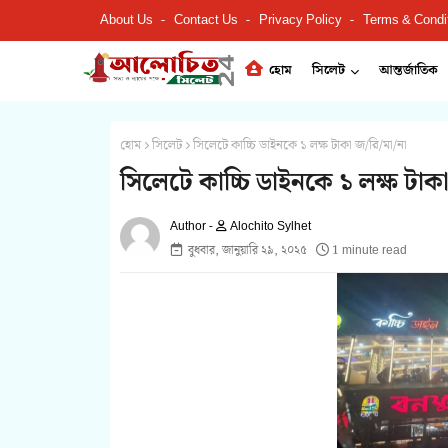
About Us
Contact Us
Privacy Policy
Terms & Condi
হোম
সিলেট
আন্তর্জাতিক
হোম
সিলেট
সিলেটে কাচ্চি ডাইনকে ১ লক্ষ টাকা জ/রি/মা/না
সিলেটে কাচ্চি ডাইনকে ১ লক্ষ টাকা
Alochito Sylhet
বুধবার, জানুয়ারি ২৯, ২০২৫
1 minute read