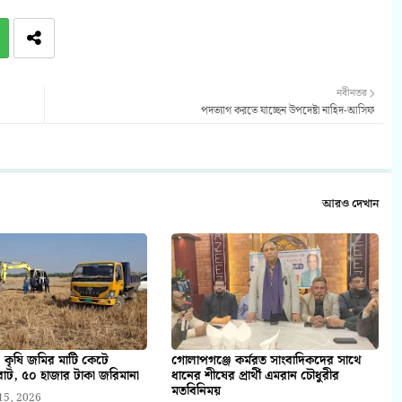
নবীনতর
পদত্যাগ করতে যাচ্ছেন উপদেষ্টা নাহিদ-আসিফ
আরও দেখান
 কৃষি জমির মাটি কেটে
গোলাপগঞ্জে কর্মরত সাংবাদিকদের সাথে
াট, ৫০ হাজার টাকা জরিমানা
ধানের শীষের প্রার্থী এমরান চৌধুরীর
মতবিনিময়
15, 2026