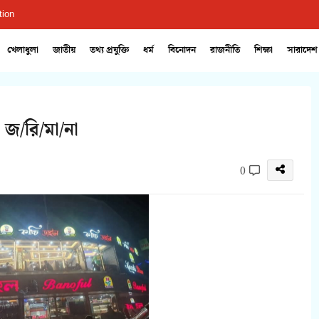
tion
খেলাধুলা
জাতীয়
তথ্য প্রযুক্তি
ধর্ম
বিনোদন
রাজনীতি
শিক্ষা
সারাদেশ
 জ/রি/মা/না
0