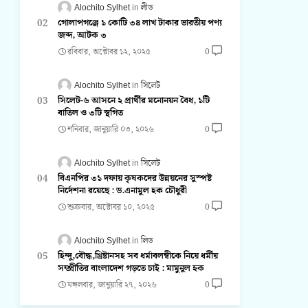
Alochito Sylhet
লীড
গোলাপগঞ্জে ১ কোটি ৩৪ লাখ টাকার ভারতীয় পণ্য
জব্দ, আটক ৩
রবিবার, অক্টোবর ১২, ২০২৫
0
Alochito Sylhet
সিলেট
সিলেট-৬ আসনে ২ প্রার্থীর মনোনয়ন বৈধ, ১টি
বাতিল ও ৩টি স্থগিত
শনিবার, জানুয়ারি ০৩, ২০২৬
0
Alochito Sylhet
সিলেট
বিএনপির ৩১ দফায় কৃষকদের উন্নয়নের সুস্পষ্ট
নির্দেশনা রয়েছে : ড.এনামুল হক চৌধুরী
শুক্রবার, অক্টোবর ১০, ২০২৫
0
Alochito Sylhet
লিড
হিন্দু,বৌদ্ধ,খ্রিষ্টানসহ সব ধর্মাবলম্বীকে নিয়ে ধর্মীয়
সম্প্রীতির বাংলাদেশ গড়তে চাই : মামুনুল হক
মঙ্গলবার, জানুয়ারি ২৭, ২০২৬
0