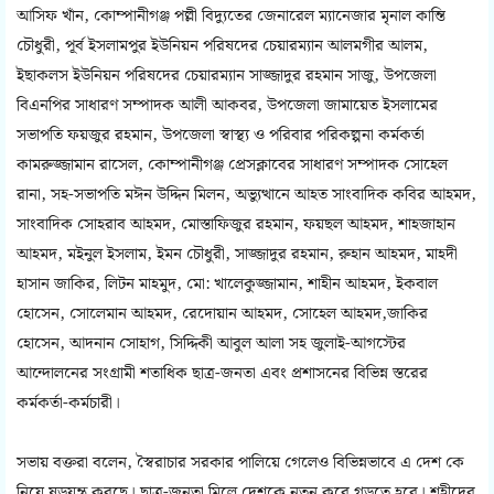
আসিফ খাঁন, কোম্পানীগঞ্জ পল্লী বিদ্যুতের জেনারেল ম্যানেজার মৃনাল কান্তি
চৌধুরী, পূর্ব ইসলামপুর ইউনিয়ন পরিষদের চেয়ারম্যান আলমগীর আলম,
ইছাকলস ইউনিয়ন পরিষদের চেয়ারম্যান সাজ্জাদুর রহমান সাজু, উপজেলা
বিএনপির সাধারণ সম্পাদক আলী আকবর, উপজেলা জামায়েত ইসলামের
সভাপতি ফয়জুর রহমান, উপজেলা স্বাস্থ্য ও পরিবার পরিকল্পনা কর্মকর্তা
কামরুজ্জামান রাসেল, কোম্পানীগঞ্জ প্রেসক্লাবের সাধারণ সম্পাদক সোহেল
রানা, সহ-সভাপতি মঈন উদ্দিন মিলন, অভ্যুত্থানে আহত সাংবাদিক কবির আহমদ,
সাংবাদিক সোহরাব আহমদ, মোস্তাফিজুর রহমান, ফয়ছল আহমদ, শাহজাহান
আহমদ, মইনুল ইসলাম, ইমন চৌধুরী, সাজ্জাদুর রহমান, রুহান আহমদ, মাহদী
হাসান জাকির, লিটন মাহমুদ, মো: খালেকুজ্জামান, শাহীন আহমদ, ইকবাল
হোসেন, সোলেমান আহমদ, রেদোয়ান আহমদ, সোহেল আহমদ,জাকির
হোসেন, আদনান সোহাগ, সিদ্দিকী আবুল আলা সহ জুলাই-আগস্টের
আন্দোলনের সংগ্রামী শতাধিক ছাত্র-জনতা এবং প্রশাসনের বিভিন্ন স্তরের
কর্মকর্তা-কর্মচারী।
সভায় বক্তরা বলেন, স্বৈরাচার সরকার পালিয়ে গেলেও বিভিন্নভাবে এ দেশ কে
নিয়ে ষড়যন্ত্র করছে। ছাত্র-জনতা মিলে দেশকে নতুন করে গড়তে হবে। শহীদের