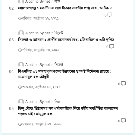
Alochito Sylhet
লীড
গোলাপগঞ্জে ১ কোটি ৩৪ লাখ টাকার ভারতীয় পণ্য জব্দ, আটক ৩
0
রবিবার, অক্টোবর ১২, ২০২৫
Alochito Sylhet
সিলেট
সিলেট-৬ আসনে ২ প্রার্থীর মনোনয়ন বৈধ, ১টি বাতিল ও ৩টি স্থগিত
0
শনিবার, জানুয়ারি ০৩, ২০২৬
Alochito Sylhet
সিলেট
বিএনপির ৩১ দফায় কৃষকদের উন্নয়নের সুস্পষ্ট নির্দেশনা রয়েছে :
ড.এনামুল হক চৌধুরী
0
শুক্রবার, অক্টোবর ১০, ২০২৫
Alochito Sylhet
লিড
হিন্দু,বৌদ্ধ,খ্রিষ্টানসহ সব ধর্মাবলম্বীকে নিয়ে ধর্মীয় সম্প্রীতির বাংলাদেশ
গড়তে চাই : মামুনুল হক
0
মঙ্গলবার, জানুয়ারি ২৭, ২০২৬