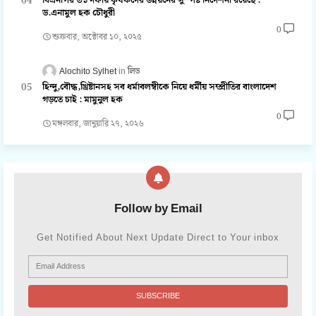
বিএনপির ৩১ দফায় কৃষকদের উন্নয়নের সুস্পষ্ট নির্দেশনা রয়েছে :
ড.এনামুল হক চৌধুরী
0
শুক্রবার, অক্টোবর ১০, ২০২৫
Alochito Sylhet
লিড
হিন্দু,বৌদ্ধ,খ্রিষ্টানসহ সব ধর্মাবলম্বীকে নিয়ে ধর্মীয় সম্প্রীতির বাংলাদেশ
গড়তে চাই : মামুনুল হক
0
মঙ্গলবার, জানুয়ারি ২৭, ২০২৬
Follow by Email
Get Notified About Next Update Direct to Your inbox