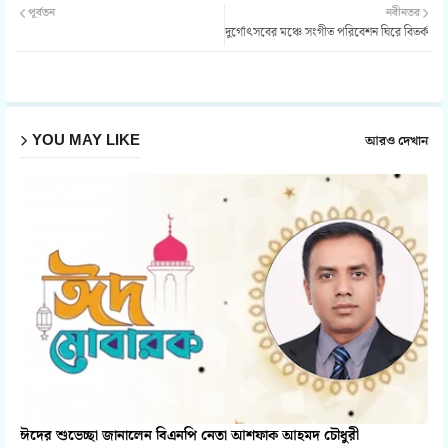
পূর্বতন
নবীনতর
দুর্গোৎসবের মঞ্চে সংগীত পরিবেশন ঘিরে বিতর্ক
ter
atsa
pp
YOU MAY LIKE
আরও দেখান
ঈদের শুভেচ্ছা জানালেন বিএনপি নেতা আশফাক আহমদ চৌধুরী