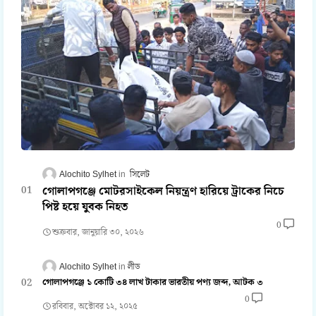
Alochito Sylhet
সিলেট
গোলাপগঞ্জে মোটরসাইকেল নিয়ন্ত্রণ হারিয়ে ট্রাকের নিচে
পিষ্ট হয়ে যুবক নিহত
0
শুক্রবার, জানুয়ারি ৩০, ২০২৬
Alochito Sylhet
লীড
গোলাপগঞ্জে ১ কোটি ৩৪ লাখ টাকার ভারতীয় পণ্য জব্দ, আটক ৩
0
রবিবার, অক্টোবর ১২, ২০২৫