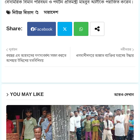
বেসামরিক বিমান পরিবহন ও পর্যটন প্রতিমন্ত্রী মাহবুব আলীকে পরাজিত করেন।
সারাদেশ
নিউজ বিভাগ 📁
Facebook
Twit
Wh
পূর্বতন
নবীনতর
কয়ছর এম আহমদের গণসংবর্ধনা সফল করতে
ওসমানীনগরে অজ্ঞাত ব্যাক্তির মরদেহ উদ্ধার
ter
atsa
আনছার উদ্দিনের মতবিনিময়
pp
YOU MAY LIKE
আরও দেখান