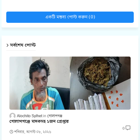
একটি মন্তব্য পোস্ট করুন (0)
সর্বশেষ পোস্ট
Alochito Sylhet
গোলাপগঞ্জ
গোলাপগঞ্জে মাদকসহ ১জন গ্রেপ্তার
0
শনিবার, আগস্ট ০৮, ২০২৬