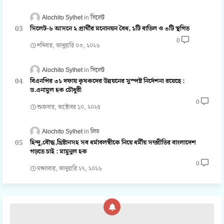
Alochito Sylhet
সিলেট
সিলেট-৬ আসনে ২ প্রার্থীর মনোনয়ন বৈধ, ১টি বাতিল ও ৩টি স্থগিত
0
শনিবার, জানুয়ারি ০৩, ২০২৬
Alochito Sylhet
সিলেট
বিএনপির ৩১ দফায় কৃষকদের উন্নয়নের সুস্পষ্ট নির্দেশনা রয়েছে :
ড.এনামুল হক চৌধুরী
0
শুক্রবার, অক্টোবর ১০, ২০২৫
Alochito Sylhet
লিড
হিন্দু,বৌদ্ধ,খ্রিষ্টানসহ সব ধর্মাবলম্বীকে নিয়ে ধর্মীয় সম্প্রীতির বাংলাদেশ
গড়তে চাই : মামুনুল হক
0
মঙ্গলবার, জানুয়ারি ২৭, ২০২৬