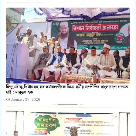
হিন্দু,বৌদ্ধ,খ্রিষ্টানসহ সব ধর্মাবলম্বীকে নিয়ে ধর্মীয় সম্প্রীতির বাংলাদেশ গড়তে
চাই : মামুনুল হক
January 27, 2026