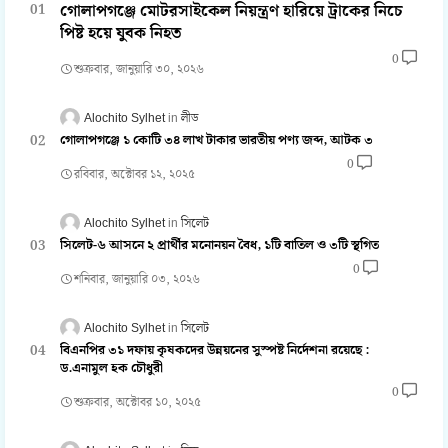
গোলাপগঞ্জে মোটরসাইকেল নিয়ন্ত্রণ হারিয়ে ট্রাকের নিচে
পিষ্ট হয়ে যুবক নিহত
0
শুক্রবার, জানুয়ারি ৩০, ২০২৬
Alochito Sylhet
লীড
গোলাপগঞ্জে ১ কোটি ৩৪ লাখ টাকার ভারতীয় পণ্য জব্দ, আটক ৩
0
রবিবার, অক্টোবর ১২, ২০২৫
Alochito Sylhet
সিলেট
সিলেট-৬ আসনে ২ প্রার্থীর মনোনয়ন বৈধ, ১টি বাতিল ও ৩টি স্থগিত
0
শনিবার, জানুয়ারি ০৩, ২০২৬
Alochito Sylhet
সিলেট
বিএনপির ৩১ দফায় কৃষকদের উন্নয়নের সুস্পষ্ট নির্দেশনা রয়েছে :
ড.এনামুল হক চৌধুরী
0
শুক্রবার, অক্টোবর ১০, ২০২৫