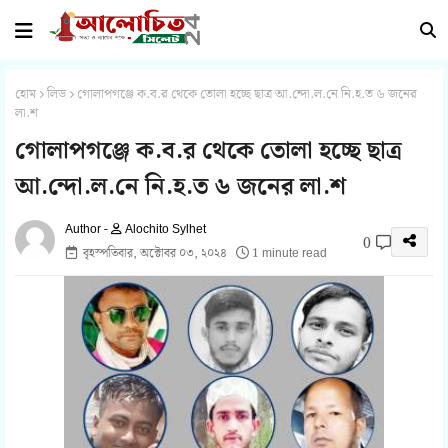
হোম
লিড
গোলাপগঞ্জে ক.ব.র থেকে তোলা হচ্ছে ছাত্র আ.ন্দো.ল.নে নি.হ.ত ৬ জনের
লা.শ
গোলাপগঞ্জে ক.ব.র থেকে তোলা হচ্ছে ছাত্র
আ.ন্দো.ল.নে নি.হ.ত ৬ জনের লা.শ
Alochito Sylhet
0
বৃহস্পতিবার, অক্টোবর ০৩, ২০২৪
1 minute read