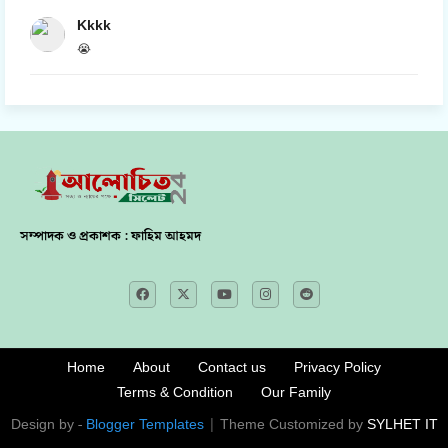
Kkkk
😭
সম্পাদক ও প্রকাশক : ফাহিম আহমদ
Home
About
Contact us
Privacy Policy
Terms & Condition
Our Family
Design by -
Blogger Templates
| Theme Customized by
SYLHET IT