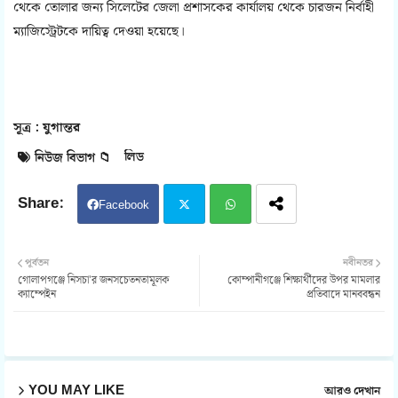
থেকে তোলার জন্য সিলেটের জেলা প্রশাসকের কার্যালয় থেকে চারজন নির্বাহী
ম্যাজিস্ট্রেটকে দায়িত্ব দেওয়া হয়েছে।
সূত্র : যুগান্তর
লিড
নিউজ বিভাগ 📁
Facebook
Twit
Wh
পূর্বতন
নবীনতর
গোলাপগঞ্জে নিসচা'র জনসচেতনতামূলক
কোম্পানীগঞ্জে শিক্ষার্থীদের উপর মামলার
ter
atsa
ক্যাম্পেইন
প্রতিবাদে মানববন্ধন
pp
YOU MAY LIKE
আরও দেখান