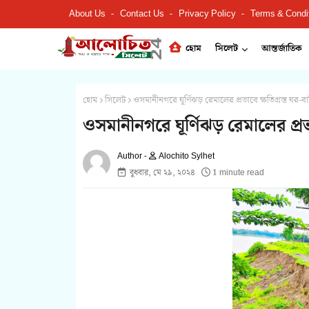
About Us
Contact Us
Privacy Policy
Terms & Condi
হোম
সিলেট
আন্তর্জাতিক
হোম
সিলেট
ওসমানীনগরে ঘূর্ণিঝড় রেমালের প্রভাবে ক্ষতিগ্রস্ত ঘর
ওসমানীনগরে ঘূর্ণিঝড় রেমালের প্র
Alochito Sylhet
বুধবার, মে ২৯, ২০২৪
1 minute read