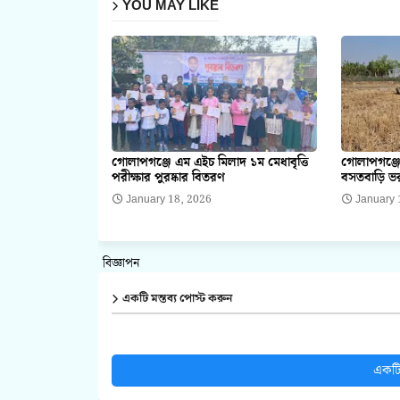
YOU MAY LIKE
গোলাপগঞ্জে এম এইচ মিলাদ ১ম মেধাবৃত্তি
গোলাপগঞ্জে
পরীক্ষার পুরষ্কার বিতরণ
বসতবাড়ি ভর
January 18, 2026
January 
বিজ্ঞাপন
একটি মন্তব্য পোস্ট করুন
একটি 