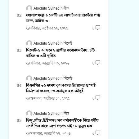
Alochito Sylhet
লীড
গোলাপগঞ্জে ১ কোটি ৩৪ লাখ টাকার ভারতীয় পণ্য
জব্দ, আটক ৩
রবিবার, অক্টোবর ১২, ২০২৫
0
Alochito Sylhet
সিলেট
সিলেট-৬ আসনে ২ প্রার্থীর মনোনয়ন বৈধ, ১টি
বাতিল ও ৩টি স্থগিত
শনিবার, জানুয়ারি ০৩, ২০২৬
0
Alochito Sylhet
সিলেট
বিএনপির ৩১ দফায় কৃষকদের উন্নয়নের সুস্পষ্ট
নির্দেশনা রয়েছে : ড.এনামুল হক চৌধুরী
শুক্রবার, অক্টোবর ১০, ২০২৫
0
Alochito Sylhet
লিড
হিন্দু,বৌদ্ধ,খ্রিষ্টানসহ সব ধর্মাবলম্বীকে নিয়ে ধর্মীয়
সম্প্রীতির বাংলাদেশ গড়তে চাই : মামুনুল হক
মঙ্গলবার, জানুয়ারি ২৭, ২০২৬
0