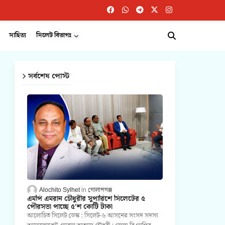
সাহিত্য
সিলেট বিভাগঃ
সর্বশেষ পোস্ট
Alochito Sylhet
গোলাপগঞ্জ
এমপি এমরান চৌধুরীর সুপারিশে সিলেটের ৫
পৌরসভা পাচ্ছে ৫'শ কোটি টাকা
আলোচিত সিলেট ডেস্ক : সিলেট-৬ আসনের সংসদ সদস্য