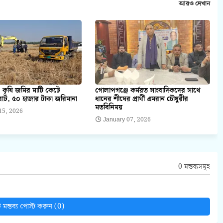
আরও দেখান
 কৃষি জমির মাটি কেটে
গোলাপগঞ্জে কর্মরত সাংবাদিকদের সাথে
াট, ৫০ হাজার টাকা জরিমানা
ধানের শীষের প্রার্থী এমরান চৌধুরীর
মতবিনিময়
15, 2026
January 07, 2026
0 মন্তব্যসমূহ
মন্তব্য পোস্ট করুন (0)