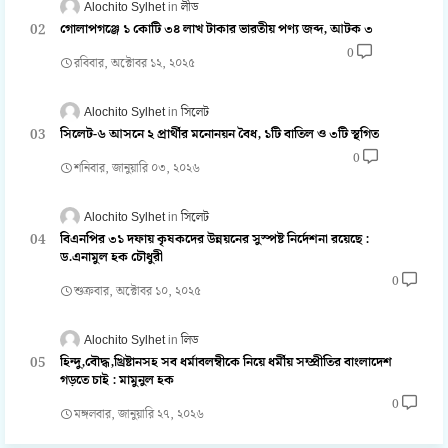
Alochito Sylhet
লীড
গোলাপগঞ্জে ১ কোটি ৩৪ লাখ টাকার ভারতীয় পণ্য জব্দ, আটক ৩
0
রবিবার, অক্টোবর ১২, ২০২৫
Alochito Sylhet
সিলেট
সিলেট-৬ আসনে ২ প্রার্থীর মনোনয়ন বৈধ, ১টি বাতিল ও ৩টি স্থগিত
0
শনিবার, জানুয়ারি ০৩, ২০২৬
Alochito Sylhet
সিলেট
বিএনপির ৩১ দফায় কৃষকদের উন্নয়নের সুস্পষ্ট নির্দেশনা রয়েছে :
ড.এনামুল হক চৌধুরী
0
শুক্রবার, অক্টোবর ১০, ২০২৫
Alochito Sylhet
লিড
হিন্দু,বৌদ্ধ,খ্রিষ্টানসহ সব ধর্মাবলম্বীকে নিয়ে ধর্মীয় সম্প্রীতির বাংলাদেশ
গড়তে চাই : মামুনুল হক
0
মঙ্গলবার, জানুয়ারি ২৭, ২০২৬