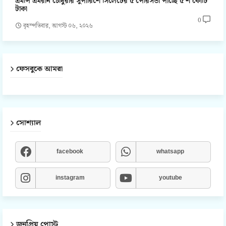
এমপি এমরান চৌধুরীর সুপারিশে সিলেটের ৫ পৌরসভা পাচ্ছে ৫'শ কোটি
টাকা
0
বৃহস্পতিবার, আগস্ট ০৬, ২০২৬
ফেসবুকে আমরা
সোশ্যাল
facebook
whatsapp
instagram
youtube
জনপ্রিয় পোস্ট