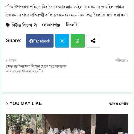
এদিন উপজেলা পরিষদ নির্বাচনে চেয়ারম্যান-ভাইস চেয়ারম্যান ও মহিলা ভাইস
চেয়ারম্যান পদে প্রতিদ্বন্দ্বী বাকি ৯জনেরও মনোনয়ন পত্র বৈধ ঘোষণা করা হয়।
গোলাপগঞ্জ
সিলেট
নিউজ বিভাগ 📁
Facebook
Twit
Wh
পূর্বতন
নবীনতর
জৈন্তাপুর উপজেলা নির্বাচন থেকে সরে দাড়ালেন
ter
atsa
জামায়াতের জয়নাল আবেদীন
pp
YOU MAY LIKE
আরও দেখান