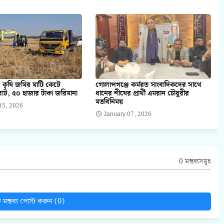
 কৃষি জমির মাটি কেটে
গোলাপগঞ্জে কর্মরত সাংবাদিকদের সাথে
াট, ৫০ হাজার টাকা জরিমানা
ধানের শীষের প্রার্থী এমরান চৌধুরীর
মতবিনিময়
15, 2026
January 07, 2026
0 মন্তব্যসমূহ
মন্তব্য পোস্ট করুন (0)