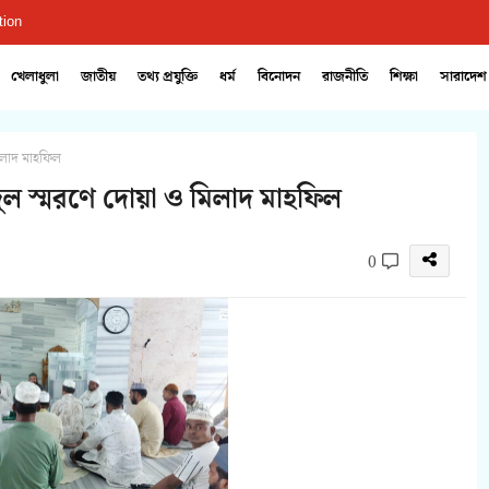
tion
খেলাধুলা
জাতীয়
তথ্য প্রযুক্তি
ধর্ম
বিনোদন
রাজনীতি
শিক্ষা
সারাদেশ
িলাদ মাহফিল
জুল স্মরণে দোয়া ও মিলাদ মাহফিল
0