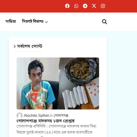
সাহিত্য
সিলেট বিভাগঃ
সর্বশেষ পোস্ট
Alochito Sylhet
গোলাপগঞ্জ
গোলাপগঞ্জে মাদকসহ ১জন গ্রেপ্তার
গোলাপগঞ্জ প্রতিনিধি : গোলাপগঞ্জে মাদকসহ কামাল মিয়া
উরফে ডুবাই কামাল (৫৫) নামে এক মাদক ব্যবসায়ীকে