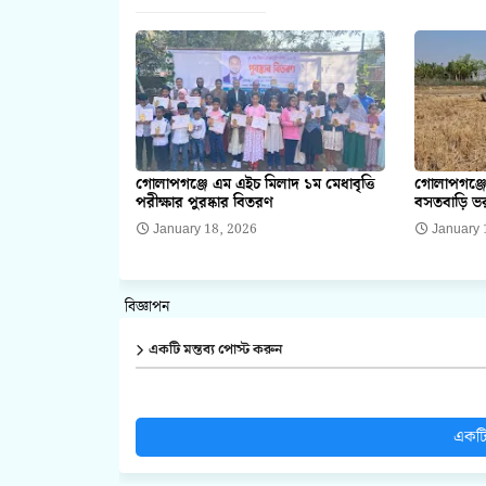
গোলাপগঞ্জে এম এইচ মিলাদ ১ম মেধাবৃত্তি
গোলাপগঞ্জে
পরীক্ষার পুরষ্কার বিতরণ
বসতবাড়ি ভর
January 18, 2026
January 
বিজ্ঞাপন
একটি মন্তব্য পোস্ট করুন
একটি 