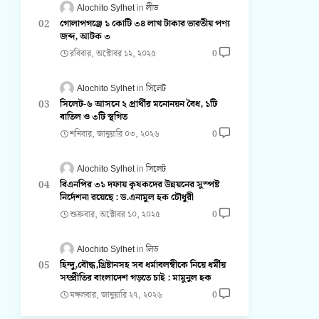
Alochito Sylhet
লীড
গোলাপগঞ্জে ১ কোটি ৩৪ লাখ টাকার ভারতীয় পণ্য
জব্দ, আটক ৩
রবিবার, অক্টোবর ১২, ২০২৫
0
Alochito Sylhet
সিলেট
সিলেট-৬ আসনে ২ প্রার্থীর মনোনয়ন বৈধ, ১টি
বাতিল ও ৩টি স্থগিত
শনিবার, জানুয়ারি ০৩, ২০২৬
0
Alochito Sylhet
সিলেট
বিএনপির ৩১ দফায় কৃষকদের উন্নয়নের সুস্পষ্ট
নির্দেশনা রয়েছে : ড.এনামুল হক চৌধুরী
শুক্রবার, অক্টোবর ১০, ২০২৫
0
Alochito Sylhet
লিড
হিন্দু,বৌদ্ধ,খ্রিষ্টানসহ সব ধর্মাবলম্বীকে নিয়ে ধর্মীয়
সম্প্রীতির বাংলাদেশ গড়তে চাই : মামুনুল হক
মঙ্গলবার, জানুয়ারি ২৭, ২০২৬
0