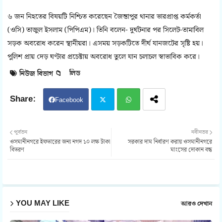
৬ জন নিহতের বিষয়টি নিশ্চিত করেছেন জৈন্তাপুর থানার ভারপ্রাপ্ত কর্মকর্তা
(ওসি) তাজুল ইসলাম (পিপিএম)। তিনি বলেন- দুর্ঘটনার পর সিলেট-তামাবিল
সড়ক অবরোধ করেন স্থানীয়রা। এসময় সড়কটিতে দীর্ঘ যানজটের সৃষ্টি হয়।
পুলিশ প্রায় দেড় ঘণ্টার প্রচেষ্টায় অবরোধ তুলে যান চলাচল স্বাভাবিক করে।
লিড
নিউজ বিভাগ 📁
Facebook
Twit
Wh
পূর্বতন
নবীনতর
ওসমানীনগরে ইফতারের জন্য নগদ ১০ লক্ষ টাকা
সরকার দাম নির্ধারণ করায় ওসমানীনগরে
ter
atsa
বিতরণ
মাংসের দোকান বন্ধ
pp
YOU MAY LIKE
আরও দেখান