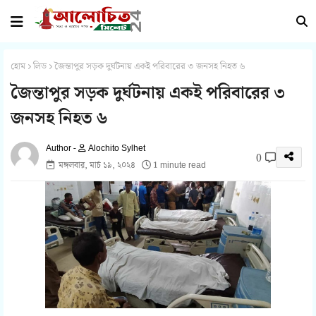
হোম
লিড
জৈন্তাপুর সড়ক দুর্ঘটনায় একই পরিবারের ৩ জনসহ নিহত ৬
জৈন্তাপুর সড়ক দুর্ঘটনায় একই পরিবারের ৩
জনসহ নিহত ৬
Alochito Sylhet
0
মঙ্গলবার, মার্চ ১৯, ২০২৪
1 minute read