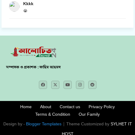
Kkkk
😭
সম্পাদক ও প্রকাশক : ফাহিম আহমদ
Home
About
Contact us
Privacy Policy
Terms & Condition
Our Family
Design by -
Blogger Templates
| Theme Customized by
SYLHET IT
HOST