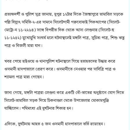
প্রত্যক্ষদর্শী ও পুলিশ সূত্র জানায়, দুপুর ১২টার দিকে জৈন্তাপুরে তামাবিল সড়কে
পল্লি বিদ্যুৎ সমিতি-২-এর সামনে সিলেটগামী গরুবোঝাই পিকআপের (সিলেট-
মেট্রো-ন ১১-২২৬৪) সঙ্গে বিপরীত দিক থেকে আসা লেগুনার (সিলেট-ছ
১১-১২৫২) মুখোমুখি সংঘর্ষ হলে ঘটনাস্থলেই মঙ্গলি পাত্র, সুচিতা পাত্র, শিশু ঋতু
পাত্র ও বিজলী মারা যান।
খবর পেয়ে হাইওয়ে ও থানাপুলিশ ঘটনাস্থলে গিয়ে হতাহতদের উদ্ধার করে
ওসমানী হাসপাতালে প্রেরণ করে। ওসমানীতে নেওয়ার পর সাবিত্রি পাত্র ও
শ্যামলা পাত্র মারা গেছেন।
জানা গেছে, মঙ্গলি পাত্ররা লেগুনা করে একটি বৌ-ভাতের অনুষ্ঠানে যোগ দিতে
সিলেট-তামাবিল সড়ক দিয়ে চিকনাগুল থেকে উপজেলার মোকামপুঞ্জি
যাচ্ছিলেন। পথিমধ্যে এই দুর্ঘটনার শিকার হন।
এদিকে, দুর্ঘটনায় আহত ৫ জন ওসমানী হাসপাতালে ভর্তি রয়েছেন।