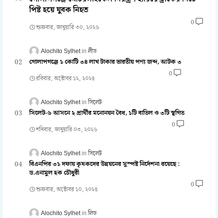
পিষ্ট হয়ে যুবক নিহত
0
শুক্রবার, জানুয়ারি ৩০, ২০২৬
Alochito Sylhet
লীড
গোলাপগঞ্জে ১ কোটি ৩৪ লাখ টাকার ভারতীয় পণ্য জব্দ, আটক ৩
0
রবিবার, অক্টোবর ১২, ২০২৫
Alochito Sylhet
সিলেট
সিলেট-৬ আসনে ২ প্রার্থীর মনোনয়ন বৈধ, ১টি বাতিল ও ৩টি স্থগিত
0
শনিবার, জানুয়ারি ০৩, ২০২৬
Alochito Sylhet
সিলেট
বিএনপির ৩১ দফায় কৃষকদের উন্নয়নের সুস্পষ্ট নির্দেশনা রয়েছে :
ড.এনামুল হক চৌধুরী
0
শুক্রবার, অক্টোবর ১০, ২০২৫
Alochito Sylhet
লিড