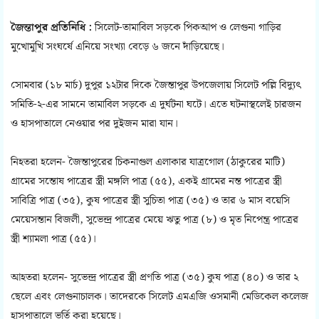
জৈন্তাপুর প্রতিনিধি :
সিলেট-তামাবিল সড়কে পিকআপ ও লেগুনা গাড়ির
মুখোমুখি সংঘর্ষে এনিয়ে সংখ্যা বেড়ে ৬ জনে দাঁড়িয়েছে।
সোমবার (১৮ মার্চ) দুপুর ১২টার দিকে জৈন্তাপুর উপজেলায় সিলেট পল্লি বিদ্যুৎ
সমিতি-২-এর সামনে তামাবিল সড়কে এ দুর্ঘটনা ঘটে। এতে ঘটনাস্থলেই চারজন
ও হাসপাতালে নেওয়ার পর দুইজন মারা যান।
নিহতরা হলেন- জৈন্তাপুরের চিকনাগুল এলাকার যাত্রগোল (ঠাকুরের মাটি)
গ্রামের সন্তোষ পাত্রের স্ত্রী মঙ্গলি পাত্র (৫৫), একই গ্রামের নন্ত পাত্রের স্ত্রী
সাবিত্রি পাত্র (৩৫), কুষ পাত্রের স্ত্রী সুচিতা পাত্র (৩৫) ও তার ৬ মাস বয়েসি
মেয়েসন্তান বিজলী, সুভেন্দ্র পাত্রের মেয়ে ঋতু পাত্র (৮) ও মৃত নিপেন্ত্র পাত্রের
স্ত্রী শ্যামলা পাত্র (৫৫)।
আহতরা হলেন- সুভেন্দ্র পাত্রের স্ত্রী প্রণতি পাত্র (৩৫) কুষ পাত্র (৪০) ও তার ২
ছেলে এবং লেগুনাচালক। তাদেরকে সিলেট এমএজি ওসমানী মেডিকেল কলেজ
হাসপাতালে ভর্তি করা হয়েছে।