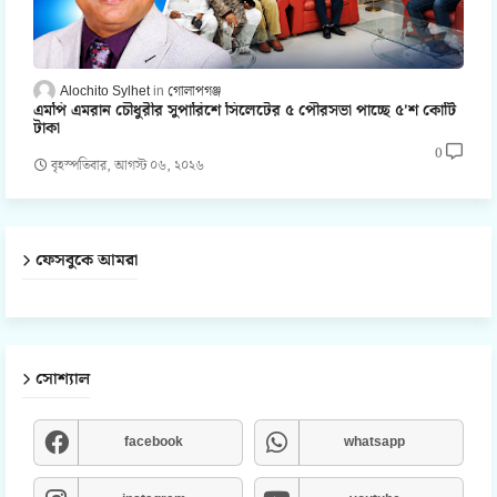
Alochito Sylhet
গোলাপগঞ্জ
এমপি এমরান চৌধুরীর সুপারিশে সিলেটের ৫ পৌরসভা পাচ্ছে ৫'শ কোটি
টাকা
0
বৃহস্পতিবার, আগস্ট ০৬, ২০২৬
ফেসবুকে আমরা
সোশ্যাল
facebook
whatsapp