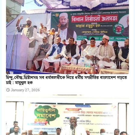
হিন্দু,বৌদ্ধ,খ্রিষ্টানসহ সব ধর্মাবলম্বীকে নিয়ে ধর্মীয় সম্প্রীতির বাংলাদেশ গড়তে
চাই : মামুনুল হক
January 27, 2026