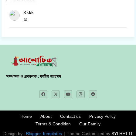
Kkkk
😭
সম্পাদক ও প্রকাশক : ফাহিম আহমদ
Home
About
Contact us
Privacy Policy
Terms & Condition
Our Family
Design by -
Blogger Templates
| Theme Customized by
SYLHET IT