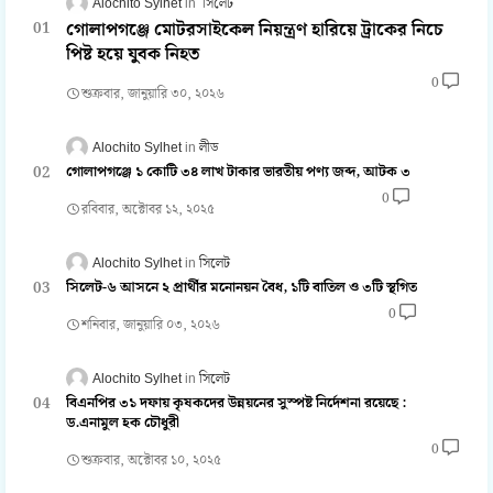
Alochito Sylhet
সিলেট
গোলাপগঞ্জে মোটরসাইকেল নিয়ন্ত্রণ হারিয়ে ট্রাকের নিচে
পিষ্ট হয়ে যুবক নিহত
0
শুক্রবার, জানুয়ারি ৩০, ২০২৬
Alochito Sylhet
লীড
গোলাপগঞ্জে ১ কোটি ৩৪ লাখ টাকার ভারতীয় পণ্য জব্দ, আটক ৩
0
রবিবার, অক্টোবর ১২, ২০২৫
Alochito Sylhet
সিলেট
সিলেট-৬ আসনে ২ প্রার্থীর মনোনয়ন বৈধ, ১টি বাতিল ও ৩টি স্থগিত
0
শনিবার, জানুয়ারি ০৩, ২০২৬
Alochito Sylhet
সিলেট
বিএনপির ৩১ দফায় কৃষকদের উন্নয়নের সুস্পষ্ট নির্দেশনা রয়েছে :
ড.এনামুল হক চৌধুরী
0
শুক্রবার, অক্টোবর ১০, ২০২৫