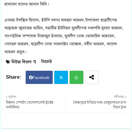
রাখবেন বলেও জানান তিনি।
এসময় উপস্থিত ছিলেন, ইউপি সদস্য ফয়ছল আহমদ,উপজেলা ছাত্রলীগের
আহ্বায়ক জুবায়ের আমিন, দয়ামীর ইউনিয়ন যুবলীগের সভাপতি দুলাল আহমদ,
সাংগঠনিক সম্পাদক নিজামুল ইসলাম, যুবলীগ নেতা মোজাহিদ আহমেদ,
সোহেল আহমদ, ছাত্রলীগ নেতা সাকলাইন মোস্তাক, নবীন আহমদ, খালেদ
আহমদ প্রমুখ।
সিলেট
নিউজ বিভাগ 📁
Facebook
Twit
Wh
পূর্বতন
নবীনতর
বিশ্বনাথ স্পোর্টস ডেভেলপমেন্ট ট্রাষ্টের
জৈন্তাপুরে দাঁড়িয়ে থাকা এ্যাম্বুলেন্সকে চাপা
ter
atsa
মতবিনিময়
দিলো ট্রাক
pp