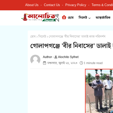
About Us
Contact Us
Privacy Policy
Terms & Condi
হোম
সিলেট
আন্তর্জাতিক
হোম
সিলেট
গোলাপগঞ্জে 'বীর নিবাসের' ডালাই কাজ পরিদর্শন
গোলাপগঞ্জে 'বীর নিবাসের' ডালাই
Alochito Sylhet
মঙ্গলবার, জুলাই ২৫, ২০২৩
1 minute read