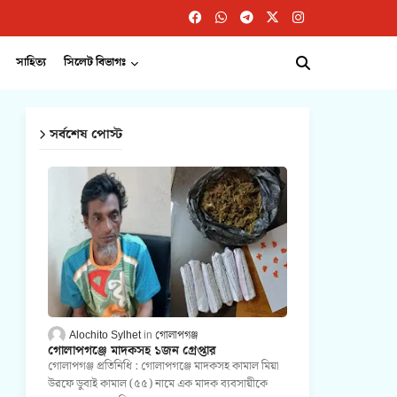
সাহিত্য
সিলেট বিভাগঃ
সর্বশেষ পোস্ট
Alochito Sylhet
গোলাপগঞ্জ
গোলাপগঞ্জে মাদকসহ ১জন গ্রেপ্তার
গোলাপগঞ্জ প্রতিনিধি : গোলাপগঞ্জে মাদকসহ কামাল মিয়া
উরফে ডুবাই কামাল (৫৫) নামে এক মাদক ব্যবসায়ীকে