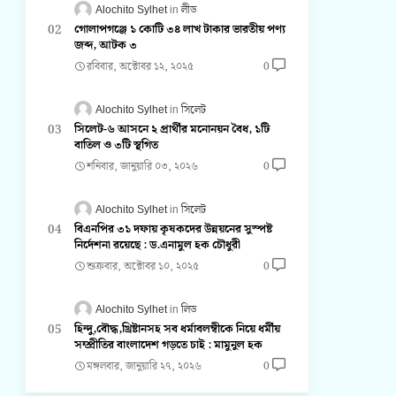
Alochito Sylhet
লীড
গোলাপগঞ্জে ১ কোটি ৩৪ লাখ টাকার ভারতীয় পণ্য
জব্দ, আটক ৩
রবিবার, অক্টোবর ১২, ২০২৫
0
Alochito Sylhet
সিলেট
সিলেট-৬ আসনে ২ প্রার্থীর মনোনয়ন বৈধ, ১টি
বাতিল ও ৩টি স্থগিত
শনিবার, জানুয়ারি ০৩, ২০২৬
0
Alochito Sylhet
সিলেট
বিএনপির ৩১ দফায় কৃষকদের উন্নয়নের সুস্পষ্ট
নির্দেশনা রয়েছে : ড.এনামুল হক চৌধুরী
শুক্রবার, অক্টোবর ১০, ২০২৫
0
Alochito Sylhet
লিড
হিন্দু,বৌদ্ধ,খ্রিষ্টানসহ সব ধর্মাবলম্বীকে নিয়ে ধর্মীয়
সম্প্রীতির বাংলাদেশ গড়তে চাই : মামুনুল হক
মঙ্গলবার, জানুয়ারি ২৭, ২০২৬
0