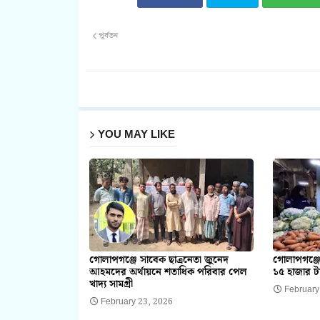
পূর্বতন
YOU MAY LIKE
গোলাপগঞ্জে সাবেক ছাত্রনেতা জুনেদ
গোলাপগঞ্জে
আহমদের অর্থায়নে শতাধিক পরিবার পেল
১৫ হাজার ট
খাদ্য সামগ্রী
February
February 23, 2026