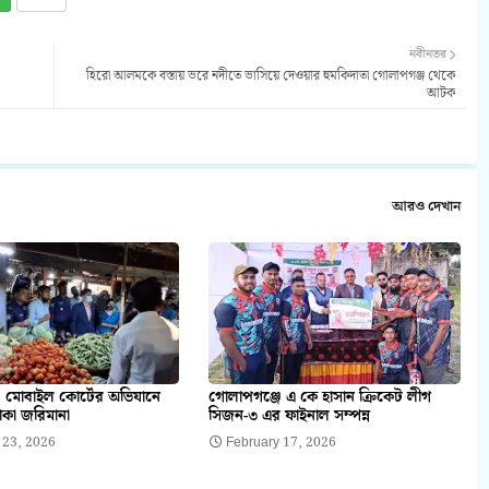
নবীনতর
হিরো আলমকে বস্তায় ভরে নদীতে ভাসিয়ে দেওয়ার হুমকিদাতা গোলাপগঞ্জ থেকে
আটক
আরও দেখান
 মোবাইল কোর্টের অভিযানে
গোলাপগঞ্জে এ কে হাসান ক্রিকেট লীগ
াকা জরিমানা
সিজন-৩ এর ফাইনাল সম্পন্ন
 23, 2026
February 17, 2026