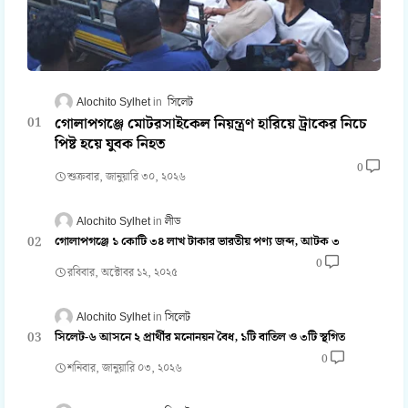
Alochito Sylhet
সিলেট
গোলাপগঞ্জে মোটরসাইকেল নিয়ন্ত্রণ হারিয়ে ট্রাকের নিচে
পিষ্ট হয়ে যুবক নিহত
0
শুক্রবার, জানুয়ারি ৩০, ২০২৬
Alochito Sylhet
লীড
গোলাপগঞ্জে ১ কোটি ৩৪ লাখ টাকার ভারতীয় পণ্য জব্দ, আটক ৩
0
রবিবার, অক্টোবর ১২, ২০২৫
Alochito Sylhet
সিলেট
সিলেট-৬ আসনে ২ প্রার্থীর মনোনয়ন বৈধ, ১টি বাতিল ও ৩টি স্থগিত
0
শনিবার, জানুয়ারি ০৩, ২০২৬