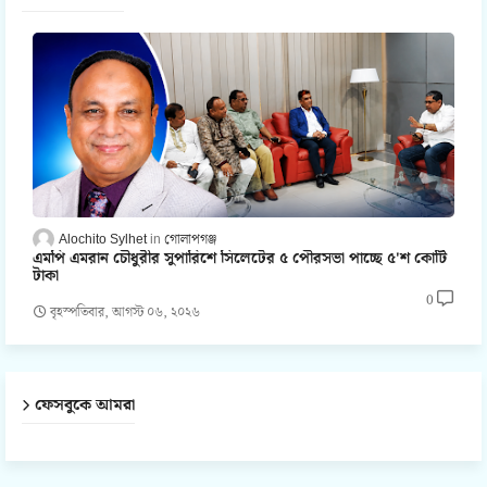
Alochito Sylhet
গোলাপগঞ্জ
এমপি এমরান চৌধুরীর সুপারিশে সিলেটের ৫ পৌরসভা পাচ্ছে ৫'শ কোটি
টাকা
0
বৃহস্পতিবার, আগস্ট ০৬, ২০২৬
ফেসবুকে আমরা