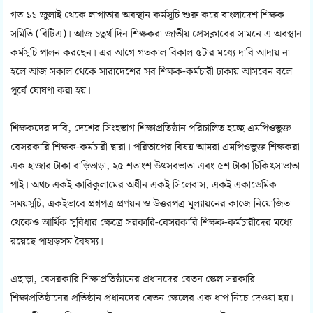
গত ১১ জুলাই থেকে লাগাতার অবস্থান কর্মসূচি শুরু করে বাংলাদেশ শিক্ষক
সমিতি (বিটিএ)। আজ চতুর্থ দিন শিক্ষকরা জাতীয় প্রেসক্লাবের সামনে এ অবস্থান
কর্মসূচি পালন করছেন। এর আগে গতকাল বিকাল ৫টার মধ্যে দাবি আদায় না
হলে আজ সকাল থেকে সারাদেশের সব শিক্ষক-কর্মচারী ঢাকায় আসবেন বলে
পূর্বে ঘোষণা করা হয়।
শিক্ষকদের দাবি, দেশের সিংহভাগ শিক্ষাপ্রতিষ্ঠান পরিচালিত হচ্ছে এমপিওভুক্ত
বেসরকারি শিক্ষক-কর্মচারী দ্বারা। পরিতাপের বিষয় আমরা এমপিওভুক্ত শিক্ষকরা
এক হাজার টাকা বাড়িভাড়া, ২৫ শতাংশ উৎসবভাতা এবং ৫শ টাকা চিকিৎসাভাতা
পাই। অথচ একই কারিকুলামের অধীন একই সিলেবাস, একই একাডেমিক
সময়সূচি, একইভাবে প্রশ্নপত্র প্রণয়ন ও উত্তরপত্র মূল্যায়নের কাজে নিয়োজিত
থেকেও আর্থিক সুবিধার ক্ষেত্রে সরকারি-বেসরকারি শিক্ষক-কর্মচারীদের মধ্যে
রয়েছে পাহাড়সম বৈষম্য।
এছাড়া, বেসরকারি শিক্ষাপ্রতিষ্ঠানের প্রধানদের বেতন স্কেল সরকারি
শিক্ষাপ্রতিষ্ঠানের প্রতিষ্ঠান প্রধানদের বেতন স্কেলের এক ধাপ নিচে দেওয়া হয়।