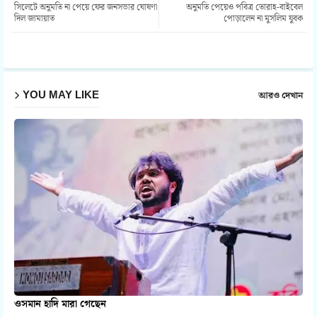
সিলেটে অনুমতি না পেয়ে ফের জনসভার ঘোষণা
অনুমতি পেয়েও পবিত্র তোরাহ-বাইবেল
ter
atsa
দিল জামায়াত
পোড়ালেন না মুসলিম যুবক
pp
YOU MAY LIKE
আরও দেখান
ওসমান হাদি মারা গেছেন