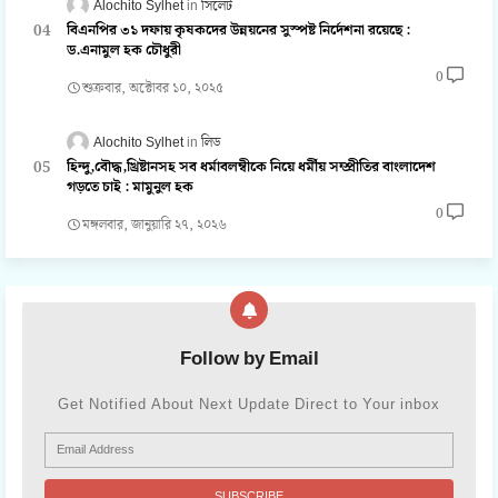
Alochito Sylhet
সিলেট
বিএনপির ৩১ দফায় কৃষকদের উন্নয়নের সুস্পষ্ট নির্দেশনা রয়েছে :
ড.এনামুল হক চৌধুরী
0
শুক্রবার, অক্টোবর ১০, ২০২৫
Alochito Sylhet
লিড
হিন্দু,বৌদ্ধ,খ্রিষ্টানসহ সব ধর্মাবলম্বীকে নিয়ে ধর্মীয় সম্প্রীতির বাংলাদেশ
গড়তে চাই : মামুনুল হক
0
মঙ্গলবার, জানুয়ারি ২৭, ২০২৬
Follow by Email
Get Notified About Next Update Direct to Your inbox