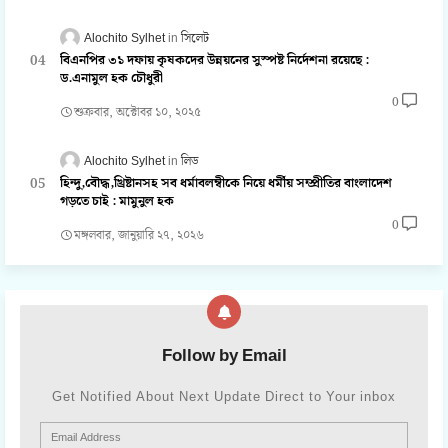
Alochito Sylhet
সিলেট
বিএনপির ৩১ দফায় কৃষকদের উন্নয়নের সুস্পষ্ট নির্দেশনা রয়েছে :
ড.এনামুল হক চৌধুরী
0
শুক্রবার, অক্টোবর ১০, ২০২৫
Alochito Sylhet
লিড
হিন্দু,বৌদ্ধ,খ্রিষ্টানসহ সব ধর্মাবলম্বীকে নিয়ে ধর্মীয় সম্প্রীতির বাংলাদেশ
গড়তে চাই : মামুনুল হক
0
মঙ্গলবার, জানুয়ারি ২৭, ২০২৬
Follow by Email
Get Notified About Next Update Direct to Your inbox