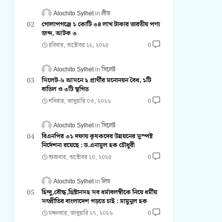
Alochito Sylhet
লীড
গোলাপগঞ্জে ১ কোটি ৩৪ লাখ টাকার ভারতীয় পণ্য
জব্দ, আটক ৩
রবিবার, অক্টোবর ১২, ২০২৫
0
Alochito Sylhet
সিলেট
সিলেট-৬ আসনে ২ প্রার্থীর মনোনয়ন বৈধ, ১টি
বাতিল ও ৩টি স্থগিত
শনিবার, জানুয়ারি ০৩, ২০২৬
0
Alochito Sylhet
সিলেট
বিএনপির ৩১ দফায় কৃষকদের উন্নয়নের সুস্পষ্ট
নির্দেশনা রয়েছে : ড.এনামুল হক চৌধুরী
শুক্রবার, অক্টোবর ১০, ২০২৫
0
Alochito Sylhet
লিড
হিন্দু,বৌদ্ধ,খ্রিষ্টানসহ সব ধর্মাবলম্বীকে নিয়ে ধর্মীয়
সম্প্রীতির বাংলাদেশ গড়তে চাই : মামুনুল হক
মঙ্গলবার, জানুয়ারি ২৭, ২০২৬
0