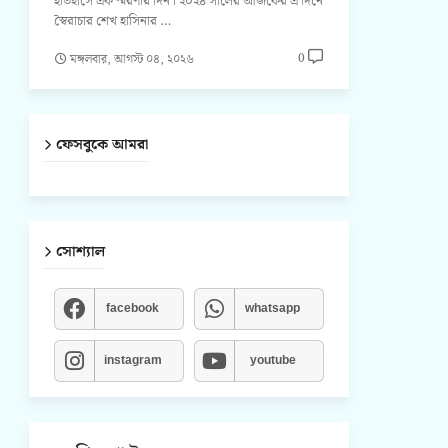
ইতিহাসে এক স্মরণীয় দিন। ২০২৪ সালের আজকের এ দিনে
স্বৈরাচার শেখ হাসিনার …
0
মঙ্গলবার, আগস্ট ০৪, ২০২৬
ফেসবুকে আমরা
সোশ্যাল
facebook
whatsapp
instagram
youtube