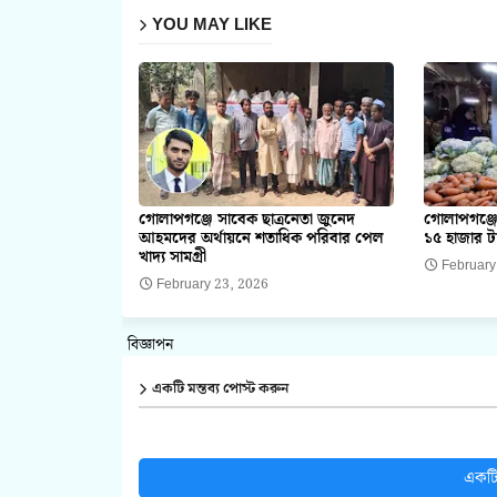
YOU MAY LIKE
গোলাপগঞ্জে সাবেক ছাত্রনেতা জুনেদ
গোলাপগঞ্জে
আহমদের অর্থায়নে শতাধিক পরিবার পেল
১৫ হাজার ট
খাদ্য সামগ্রী
February
February 23, 2026
বিজ্ঞাপন
একটি মন্তব্য পোস্ট করুন
একটি 