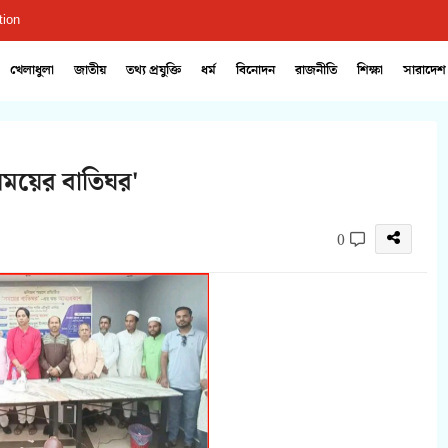
tion
খেলাধুলা
জাতীয়
তথ্য প্রযুক্তি
ধর্ম
বিনোদন
রাজনীতি
শিক্ষা
সারাদেশ
সময়ের বাতিঘর'
0