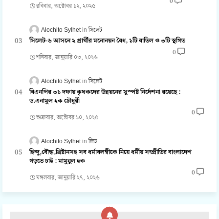
0
রবিবার, অক্টোবর ১২, ২০২৫
Alochito Sylhet
সিলেট
সিলেট-৬ আসনে ২ প্রার্থীর মনোনয়ন বৈধ, ১টি বাতিল ও ৩টি স্থগিত
0
শনিবার, জানুয়ারি ০৩, ২০২৬
Alochito Sylhet
সিলেট
বিএনপির ৩১ দফায় কৃষকদের উন্নয়নের সুস্পষ্ট নির্দেশনা রয়েছে :
ড.এনামুল হক চৌধুরী
0
শুক্রবার, অক্টোবর ১০, ২০২৫
Alochito Sylhet
লিড
হিন্দু,বৌদ্ধ,খ্রিষ্টানসহ সব ধর্মাবলম্বীকে নিয়ে ধর্মীয় সম্প্রীতির বাংলাদেশ
গড়তে চাই : মামুনুল হক
0
মঙ্গলবার, জানুয়ারি ২৭, ২০২৬