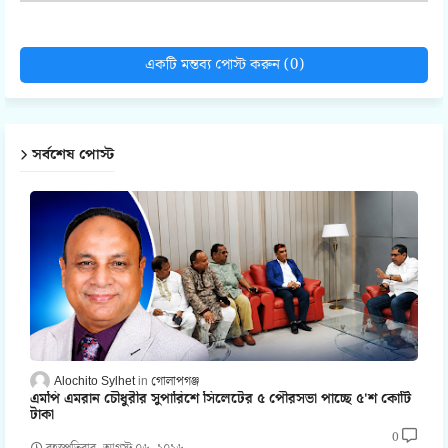
একটি মন্তব্য পোস্ট করুন (0)
সর্বশেষ পোস্ট
Alochito Sylhet
গোলাপগঞ্জ
এমপি এমরান চৌধুরীর সুপারিশে সিলেটের ৫ পৌরসভা পাচ্ছে ৫'শ কোটি
টাকা
0