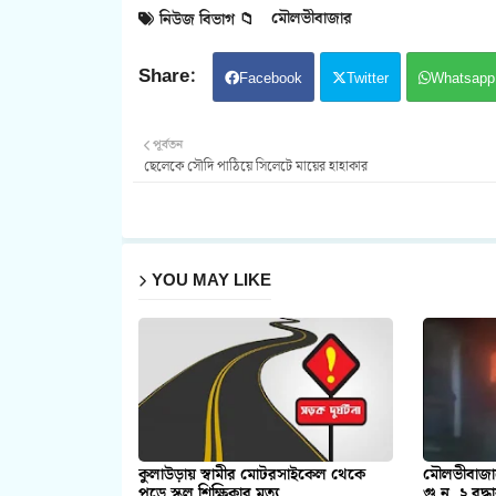
মৌলভীবাজার
নিউজ বিভাগ 📁
Facebook
Twitter
Whatsapp
পূর্বতন
ছেলেকে সৌদি পাঠিয়ে সিলেটে মায়ের হাহাকার
YOU MAY LIKE
কুলাউড়ায় স্বামীর মোটরসাইকেল থেকে
মৌলভীবাজার
পড়ে স্কুল শিক্ষিকার মৃত্যু
গু ন, ২ বৃদ্ধা