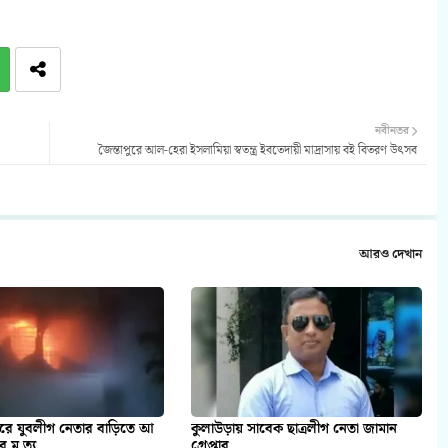
নবীনতর
জৈন্তাপুরে আল-হেরা ইসলামিয়া স্বতন্ত্র ইবতেদায়ী মাদ্রাসায় বই বিতরণ উৎসব
আরও দেখান
ে যুবলীগ নেতার বাড়িতে আ
কুলাউড়ায় সাবেক ছাত্রলীগ নেতা জামান
র মৃ ত্যু
গ্রেপ্তার