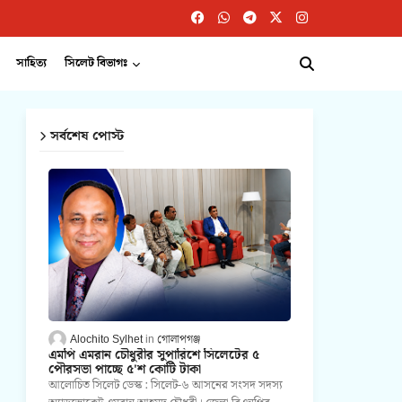
সাহিত্য
সিলেট বিভাগঃ
সর্বশেষ পোস্ট
Alochito Sylhet
গোলাপগঞ্জ
এমপি এমরান চৌধুরীর সুপারিশে সিলেটের ৫
পৌরসভা পাচ্ছে ৫'শ কোটি টাকা
আলোচিত সিলেট ডেস্ক : সিলেট-৬ আসনের সংসদ সদস্য