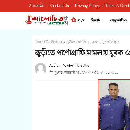
About Us
Contact Us
Privacy Policy
Terms & Condi
হোম
সিলেট
আন্তর্জাতিক
হোম
মৌলভীবাজার
জুড়ীতে পর্ণোগ্রাফি মামলায় যুবক গ্রেপ্তার
জুড়ীতে পর্ণোগ্রাফি মামলায় যুবক গ্র
Alochito Sylhet
বুধবার, জানুয়ারি ০৪, ২০২৩
1 minute read