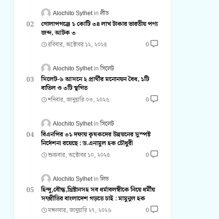
Alochito Sylhet
লীড
গোলাপগঞ্জে ১ কোটি ৩৪ লাখ টাকার ভারতীয় পণ্য
জব্দ, আটক ৩
রবিবার, অক্টোবর ১২, ২০২৫
0
Alochito Sylhet
সিলেট
সিলেট-৬ আসনে ২ প্রার্থীর মনোনয়ন বৈধ, ১টি
বাতিল ও ৩টি স্থগিত
শনিবার, জানুয়ারি ০৩, ২০২৬
0
Alochito Sylhet
সিলেট
বিএনপির ৩১ দফায় কৃষকদের উন্নয়নের সুস্পষ্ট
নির্দেশনা রয়েছে : ড.এনামুল হক চৌধুরী
শুক্রবার, অক্টোবর ১০, ২০২৫
0
Alochito Sylhet
লিড
হিন্দু,বৌদ্ধ,খ্রিষ্টানসহ সব ধর্মাবলম্বীকে নিয়ে ধর্মীয়
সম্প্রীতির বাংলাদেশ গড়তে চাই : মামুনুল হক
মঙ্গলবার, জানুয়ারি ২৭, ২০২৬
0