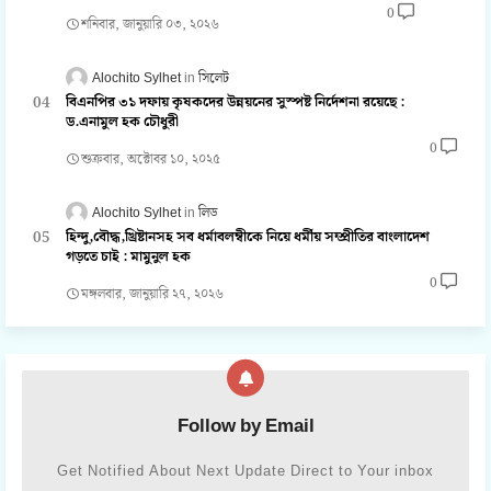
0
শনিবার, জানুয়ারি ০৩, ২০২৬
Alochito Sylhet
সিলেট
বিএনপির ৩১ দফায় কৃষকদের উন্নয়নের সুস্পষ্ট নির্দেশনা রয়েছে :
ড.এনামুল হক চৌধুরী
0
শুক্রবার, অক্টোবর ১০, ২০২৫
Alochito Sylhet
লিড
হিন্দু,বৌদ্ধ,খ্রিষ্টানসহ সব ধর্মাবলম্বীকে নিয়ে ধর্মীয় সম্প্রীতির বাংলাদেশ
গড়তে চাই : মামুনুল হক
0
মঙ্গলবার, জানুয়ারি ২৭, ২০২৬
Follow by Email
Get Notified About Next Update Direct to Your inbox