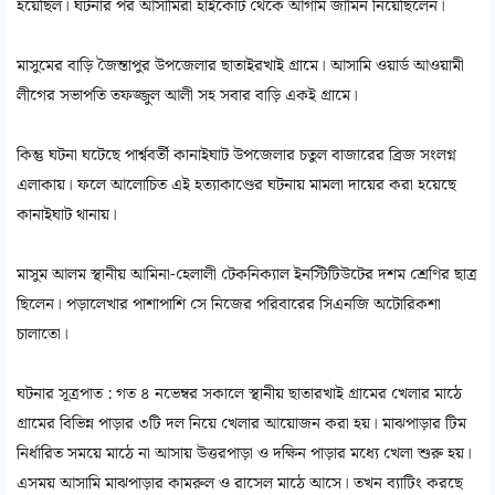
হয়েছিল। ঘটনার পর আসামিরা হাইকোর্ট থেকে আগাম জামিন নিয়েছিলেন।
মাসুমের বাড়ি জৈন্তাপুর উপজেলার ছাতাইরখাই গ্রামে। আসামি ওয়ার্ড আওয়ামী
লীগের সভাপতি তফজ্জুল আলী সহ সবার বাড়ি একই গ্রামে।
কিন্তু ঘটনা ঘটেছে পার্শ্ববর্তী কানাইঘাট উপজেলার চতুল বাজারের ব্রিজ সংলগ্ন
এলাকায়। ফলে আলোচিত এই হত্যাকাণ্ডের ঘটনায় মামলা দায়ের করা হয়েছে
কানাইঘাট থানায়।
মাসুম আলম স্থানীয় আমিনা-হেলালী টেকনিক্যাল ইনস্টিটিউটের দশম শ্রেণির ছাত্র
ছিলেন। পড়ালেখার পাশাপাশি সে নিজের পরিবারের সিএনজি অটোরিকশা
চালাতো।
ঘটনার সূত্রপাত : গত ৪ নভেম্বর সকালে স্থানীয় ছাতারখাই গ্রামের খেলার মাঠে
গ্রামের বিভিন্ন পাড়ার ৩টি দল নিয়ে খেলার আয়োজন করা হয়। মাঝপাড়ার টিম
নির্ধারিত সময়ে মাঠে না আসায় উত্তরপাড়া ও দক্ষিন পাড়ার মধ্যে খেলা শুরু হয়।
এসময় আসামি মাঝপাড়ার কামরুল ও রাসেল মাঠে আসে। তখন ব্যাটিং করছে