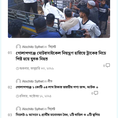
Alochito Sylhet
সিলেট
গোলাপগঞ্জে মোটরসাইকেল নিয়ন্ত্রণ হারিয়ে ট্রাকের নিচে
পিষ্ট হয়ে যুবক নিহত
0
শুক্রবার, জানুয়ারি ৩০, ২০২৬
Alochito Sylhet
লীড
গোলাপগঞ্জে ১ কোটি ৩৪ লাখ টাকার ভারতীয় পণ্য জব্দ, আটক ৩
0
রবিবার, অক্টোবর ১২, ২০২৫
Alochito Sylhet
সিলেট
সিলেট-৬ আসনে ২ প্রার্থীর মনোনয়ন বৈধ, ১টি বাতিল ও ৩টি স্থগিত