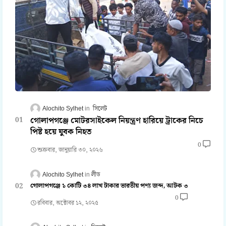
Alochito Sylhet
সিলেট
গোলাপগঞ্জে মোটরসাইকেল নিয়ন্ত্রণ হারিয়ে ট্রাকের নিচে
পিষ্ট হয়ে যুবক নিহত
0
শুক্রবার, জানুয়ারি ৩০, ২০২৬
Alochito Sylhet
লীড
গোলাপগঞ্জে ১ কোটি ৩৪ লাখ টাকার ভারতীয় পণ্য জব্দ, আটক ৩
0
রবিবার, অক্টোবর ১২, ২০২৫