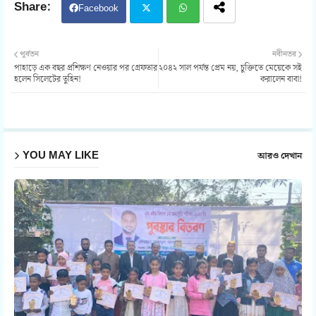
Facebook
Twit
Wh
পূর্বতন
নবীনতর
পাহাড়ে এক বছর প্রশিক্ষণ নেওয়ার পর গ্রেফতার
২০৪২ সাল পর্যন্ত প্রেম নয়, চুক্তিতে মেয়েকে সই
ter
atsa
হলেন সিলেটের তুহিন!
করালেন বাবা!
pp
YOU MAY LIKE
আরও দেখান