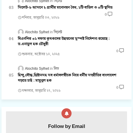
Alochito Sylhet
সিলেট
সিলেট-৬ আসনে ২ প্রার্থীর মনোনয়ন বৈধ, ১টি বাতিল ও ৩টি স্থগিত
0
শনিবার, জানুয়ারি ০৩, ২০২৬
Alochito Sylhet
সিলেট
বিএনপির ৩১ দফায় কৃষকদের উন্নয়নের সুস্পষ্ট নির্দেশনা রয়েছে :
ড.এনামুল হক চৌধুরী
0
শুক্রবার, অক্টোবর ১০, ২০২৫
Alochito Sylhet
লিড
হিন্দু,বৌদ্ধ,খ্রিষ্টানসহ সব ধর্মাবলম্বীকে নিয়ে ধর্মীয় সম্প্রীতির বাংলাদেশ
গড়তে চাই : মামুনুল হক
0
মঙ্গলবার, জানুয়ারি ২৭, ২০২৬
Follow by Email