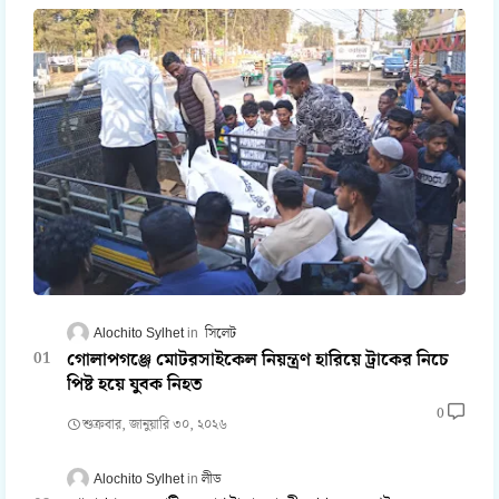
Alochito Sylhet
সিলেট
গোলাপগঞ্জে মোটরসাইকেল নিয়ন্ত্রণ হারিয়ে ট্রাকের নিচে
পিষ্ট হয়ে যুবক নিহত
0
শুক্রবার, জানুয়ারি ৩০, ২০২৬
Alochito Sylhet
লীড