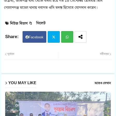
উল্লেখ্য, জকিগঞ্জ থানা থেকে বদলী হয়ে গত ১৮ সেপ্টেম্বর রোববার তিনি
গোলাপগঞ্জ মডেল থানায় নবাগত ওসি তদন্ত হিসেবে যোগদান করেন।
সিলেট
নিউজ বিভাগ 📁
Facebook
Twit
Wh
পূর্বতন
নবীনতর
ter
atsa
pp
YOU MAY LIKE
আরও দেখান