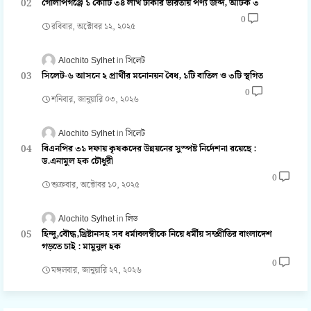
গোলাপগঞ্জে ১ কোটি ৩৪ লাখ টাকার ভারতীয় পণ্য জব্দ, আটক ৩
0
রবিবার, অক্টোবর ১২, ২০২৫
Alochito Sylhet
সিলেট
সিলেট-৬ আসনে ২ প্রার্থীর মনোনয়ন বৈধ, ১টি বাতিল ও ৩টি স্থগিত
0
শনিবার, জানুয়ারি ০৩, ২০২৬
Alochito Sylhet
সিলেট
বিএনপির ৩১ দফায় কৃষকদের উন্নয়নের সুস্পষ্ট নির্দেশনা রয়েছে :
ড.এনামুল হক চৌধুরী
0
শুক্রবার, অক্টোবর ১০, ২০২৫
Alochito Sylhet
লিড
হিন্দু,বৌদ্ধ,খ্রিষ্টানসহ সব ধর্মাবলম্বীকে নিয়ে ধর্মীয় সম্প্রীতির বাংলাদেশ
গড়তে চাই : মামুনুল হক
0
মঙ্গলবার, জানুয়ারি ২৭, ২০২৬