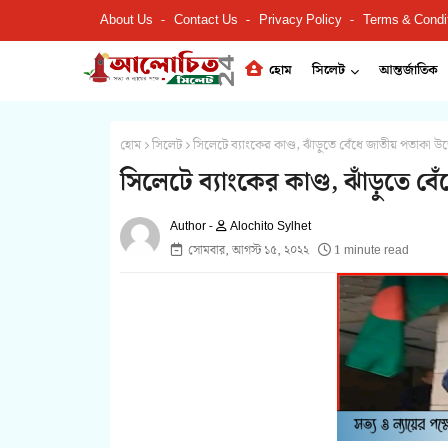
About Us
Contact Us
Privacy Policy
Terms & Condi
হোম
সিলেট
আন্তর্জাতিক
হোম
সিলেট
সিলেটে ব্যাংকের কাণ্ড, ঝাঁড়ুতে বেঁধে জাতীয় পতাকা উ
সিলেটে ব্যাংকের কাণ্ড, ঝাঁড়ুতে ব
Alochito Sylhet
সোমবার, আগস্ট ১৫, ২০২২
1 minute read