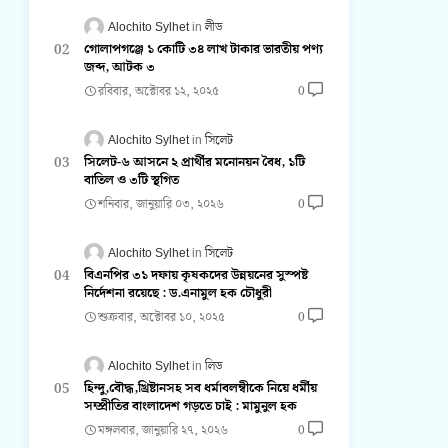
Alochito Sylhet
লীড
গোলাপগঞ্জে ১ কোটি ৩৪ লাখ টাকার ভারতীয় পণ্য
জব্দ, আটক ৩
রবিবার, অক্টোবর ১২, ২০২৫
0
Alochito Sylhet
সিলেট
সিলেট-৬ আসনে ২ প্রার্থীর মনোনয়ন বৈধ, ১টি
বাতিল ও ৩টি স্থগিত
শনিবার, জানুয়ারি ০৩, ২০২৬
0
Alochito Sylhet
সিলেট
বিএনপির ৩১ দফায় কৃষকদের উন্নয়নের সুস্পষ্ট
নির্দেশনা রয়েছে : ড.এনামুল হক চৌধুরী
শুক্রবার, অক্টোবর ১০, ২০২৫
0
Alochito Sylhet
লিড
হিন্দু,বৌদ্ধ,খ্রিষ্টানসহ সব ধর্মাবলম্বীকে নিয়ে ধর্মীয়
সম্প্রীতির বাংলাদেশ গড়তে চাই : মামুনুল হক
মঙ্গলবার, জানুয়ারি ২৭, ২০২৬
0