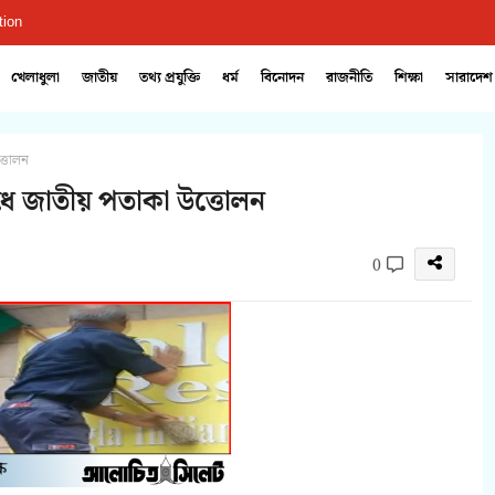
tion
খেলাধুলা
জাতীয়
তথ্য প্রযুক্তি
ধর্ম
বিনোদন
রাজনীতি
শিক্ষা
সারাদেশ
ত্তোলন
েঁধে জাতীয় পতাকা উত্তোলন
0