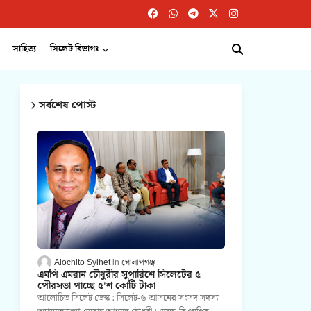
সাহিত্য
সিলেট বিভাগঃ
সর্বশেষ পোস্ট
Alochito Sylhet
গোলাপগঞ্জ
এমপি এমরান চৌধুরীর সুপারিশে সিলেটের ৫
পৌরসভা পাচ্ছে ৫'শ কোটি টাকা
আলোচিত সিলেট ডেস্ক : সিলেট-৬ আসনের সংসদ সদস্য