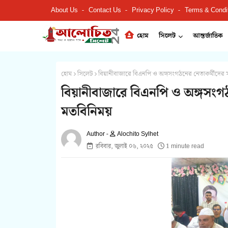
About Us
Contact Us
Privacy Policy
Terms & Condi
হোম
সিলেট
আন্তর্জাতিক
হোম
সিলেট
বিয়ানীবাজারে বিএনপি ও অঙ্গসংগঠনের নেতাকর্মীদের
বিয়ানীবাজারে বিএনপি ও অঙ্গসংগ
মতবিনিময়
Alochito Sylhet
রবিবার, জুলাই ০৬, ২০২৫
1 minute read