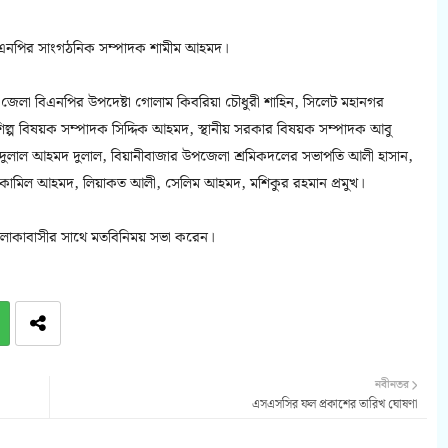
 বিএনপির সাংগঠনিক সম্পাদক শামীম আহমদ।
ট জেলা বিএনপির উপদেষ্টা গোলাম কিবরিয়া চৌধুরী শাহিন, সিলেট মহানগর
িল্প বিষয়ক সম্পাদক সিদ্দিক আহমদ, স্থানীয় সরকার বিষয়ক সম্পাদক আবু
 দুলাল আহমদ দুলাল, বিয়ানীবাজার উপজেলা শ্রমিকদলের সভাপতি আলী হাসান,
ন, কামিল আহমদ, লিয়াকত আলী, সেলিম আহমদ, মশিকুর রহমান প্রমুখ।
এলাকাবাসীর সাথে মতবিনিময় সভা করেন।
নবীনতর
এসএসসির ফল প্রকাশের তারিখ ঘোষণা