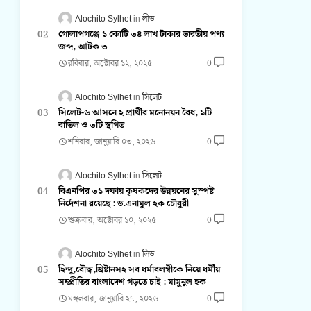
Alochito Sylhet
লীড
গোলাপগঞ্জে ১ কোটি ৩৪ লাখ টাকার ভারতীয় পণ্য
জব্দ, আটক ৩
রবিবার, অক্টোবর ১২, ২০২৫
0
Alochito Sylhet
সিলেট
সিলেট-৬ আসনে ২ প্রার্থীর মনোনয়ন বৈধ, ১টি
বাতিল ও ৩টি স্থগিত
শনিবার, জানুয়ারি ০৩, ২০২৬
0
Alochito Sylhet
সিলেট
বিএনপির ৩১ দফায় কৃষকদের উন্নয়নের সুস্পষ্ট
নির্দেশনা রয়েছে : ড.এনামুল হক চৌধুরী
শুক্রবার, অক্টোবর ১০, ২০২৫
0
Alochito Sylhet
লিড
হিন্দু,বৌদ্ধ,খ্রিষ্টানসহ সব ধর্মাবলম্বীকে নিয়ে ধর্মীয়
সম্প্রীতির বাংলাদেশ গড়তে চাই : মামুনুল হক
মঙ্গলবার, জানুয়ারি ২৭, ২০২৬
0