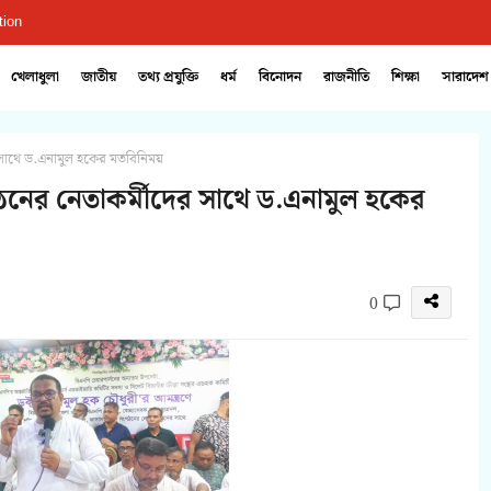
tion
খেলাধুলা
জাতীয়
তথ্য প্রযুক্তি
ধর্ম
বিনোদন
রাজনীতি
শিক্ষা
সারাদেশ
 সাথে ড.এনামুল হকের মতবিনিময়
ঠনের নেতাকর্মীদের সাথে ড.এনামুল হকের
0