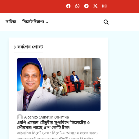
সাহিত্য
সিলেট বিভাগঃ
সর্বশেষ পোস্ট
Alochito Sylhet
গোলাপগঞ্জ
এমপি এমরান চৌধুরীর সুপারিশে সিলেটের ৫
পৌরসভা পাচ্ছে ৫'শ কোটি টাকা
আলোচিত সিলেট ডেস্ক : সিলেট-৬ আসনের সংসদ সদস্য