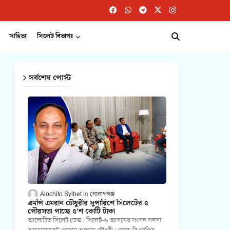
সাহিত্য
সিলেট বিভাগঃ
সর্বশেষ পোস্ট
Alochito Sylhet
গোলাপগঞ্জ
এমপি এমরান চৌধুরীর সুপারিশে সিলেটের ৫
পৌরসভা পাচ্ছে ৫'শ কোটি টাকা
আলোচিত সিলেট ডেস্ক : সিলেট-৬ আসনের সংসদ সদস্য