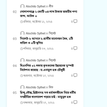
Alochito Sylhet
লীড
গোলাপগঞ্জে ১ কোটি ৩৪ লাখ টাকার ভারতীয় পণ্য
জব্দ, আটক ৩
রবিবার, অক্টোবর ১২, ২০২৫
0
Alochito Sylhet
সিলেট
সিলেট-৬ আসনে ২ প্রার্থীর মনোনয়ন বৈধ, ১টি
বাতিল ও ৩টি স্থগিত
শনিবার, জানুয়ারি ০৩, ২০২৬
0
Alochito Sylhet
সিলেট
বিএনপির ৩১ দফায় কৃষকদের উন্নয়নের সুস্পষ্ট
নির্দেশনা রয়েছে : ড.এনামুল হক চৌধুরী
শুক্রবার, অক্টোবর ১০, ২০২৫
0
Alochito Sylhet
লিড
হিন্দু,বৌদ্ধ,খ্রিষ্টানসহ সব ধর্মাবলম্বীকে নিয়ে ধর্মীয়
সম্প্রীতির বাংলাদেশ গড়তে চাই : মামুনুল হক
মঙ্গলবার, জানুয়ারি ২৭, ২০২৬
0