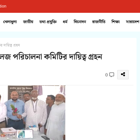
tion
খেলাধুলা
জাতীয়
তথ্য প্রযুক্তি
ধর্ম
বিনোদন
রাজনীতি
শিক্ষা
সারাদেশ
দায়িত্ব গ্রহন
েজ পরিচালনা কমিটির দায়িত্ব গ্রহন
0