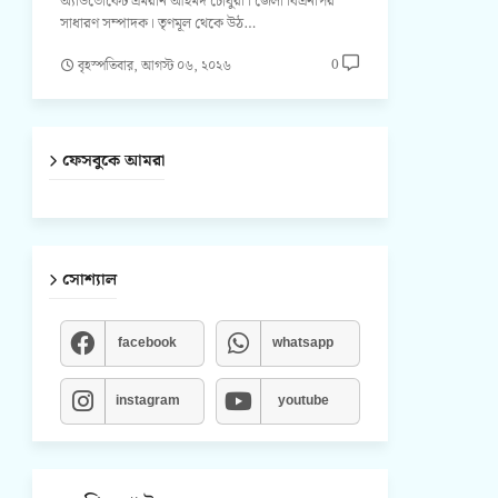
অ্যাডভোকেট এমরান আহমদ চৌধুরী। জেলা বিএনপির
সাধারণ সম্পাদক। তৃণমূল থেকে উঠ…
0
বৃহস্পতিবার, আগস্ট ০৬, ২০২৬
ফেসবুকে আমরা
সোশ্যাল
facebook
whatsapp
instagram
youtube