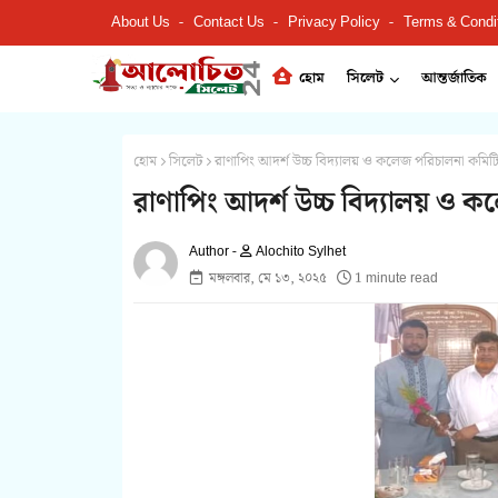
About Us
Contact Us
Privacy Policy
Terms & Condi
হোম
সিলেট
আন্তর্জাতিক
হোম
সিলেট
রাণাপিং আদর্শ উচ্চ বিদ্যালয় ও কলেজ পরিচালনা কমিটির 
রাণাপিং আদর্শ উচ্চ বিদ্যালয় ও কল
Alochito Sylhet
মঙ্গলবার, মে ১৩, ২০২৫
1 minute read