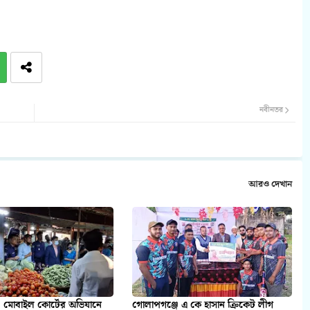
নবীনতর
আরও দেখান
 মোবাইল কোর্টের অভিযানে
গোলাপগঞ্জে এ কে হাসান ক্রিকেট লীগ