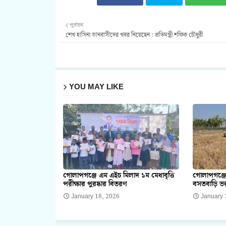
পূর্বতন
শেখ হাসিনা ভানবাসীদের খবর নিয়েছেন : প্রতিমন্ত্রী শফিক চৌধুরী
YOU MAY LIKE
গোলাপগঞ্জে এম এইচ মিলাদ ১ম মেধাবৃত্তি
গোলাপগঞ্জে
পরীক্ষার পুরষ্কার বিতরণ
বসতবাড়ি ভর
January 18, 2026
January 