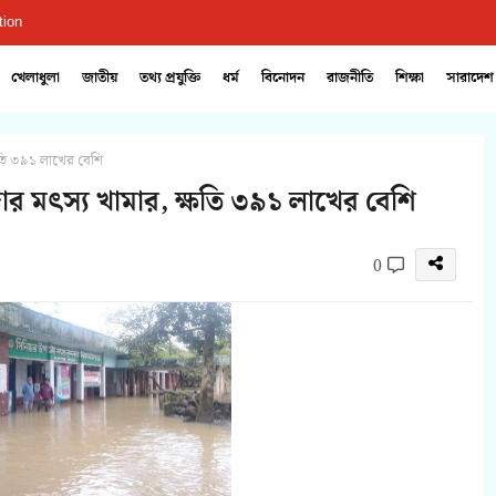
tion
খেলাধুলা
জাতীয়
তথ্য প্রযুক্তি
ধর্ম
বিনোদন
রাজনীতি
শিক্ষা
সারাদেশ
্ষতি ৩৯১ লাখের বেশি
জার মৎস্য খামার, ক্ষতি ৩৯১ লাখের বেশি
0