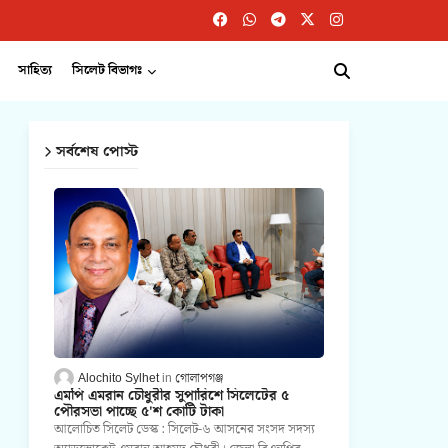
সাহিত্য
সিলেট বিভাগঃ
সর্বশেষ পোস্ট
Alochito Sylhet
গোলাপগঞ্জ
এমপি এমরান চৌধুরীর সুপারিশে সিলেটের ৫
পৌরসভা পাচ্ছে ৫'শ কোটি টাকা
আলোচিত সিলেট ডেস্ক : সিলেট-৬ আসনের সংসদ সদস্য