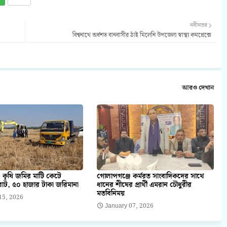
নবীনতর
বিশ্বনাথে অর্ধশত বানবাসীর ঠাই মিলেনি উপজেলা স্বাস্থ্য কমপ্লেক্সে
আরও দেখান
 কৃষি জমির মাটি কেটে
গোলাপগঞ্জে কর্মরত সাংবাদিকদের সাথে
াট, ৫০ হাজার টাকা জরিমানা
ধানের শীষের প্রার্থী এমরান চৌধুরীর
মতবিনিময়
15, 2026
January 07, 2026