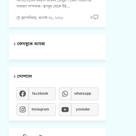
অ্যাডভোকেট এমরান আহমদ চৌধুরী। জেলা বিএনপির
সাধারণ সম্পাদক। তৃণমূল থেকে উঠ…
0
বৃহস্পতিবার, আগস্ট ০৬, ২০২৬
ফেসবুকে আমরা
সোশ্যাল
facebook
whatsapp
instagram
youtube