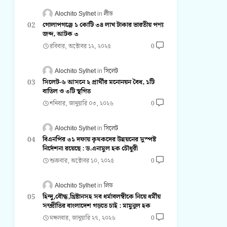
Alochito Sylhet
লীড
গোলাপগঞ্জে ১ কোটি ৩৪ লাখ টাকার ভারতীয় পণ্য
জব্দ, আটক ৩
রবিবার, অক্টোবর ১২, ২০২৫
0
Alochito Sylhet
সিলেট
সিলেট-৬ আসনে ২ প্রার্থীর মনোনয়ন বৈধ, ১টি
বাতিল ও ৩টি স্থগিত
শনিবার, জানুয়ারি ০৩, ২০২৬
0
Alochito Sylhet
সিলেট
বিএনপির ৩১ দফায় কৃষকদের উন্নয়নের সুস্পষ্ট
নির্দেশনা রয়েছে : ড.এনামুল হক চৌধুরী
শুক্রবার, অক্টোবর ১০, ২০২৫
0
Alochito Sylhet
লিড
হিন্দু,বৌদ্ধ,খ্রিষ্টানসহ সব ধর্মাবলম্বীকে নিয়ে ধর্মীয়
সম্প্রীতির বাংলাদেশ গড়তে চাই : মামুনুল হক
মঙ্গলবার, জানুয়ারি ২৭, ২০২৬
0