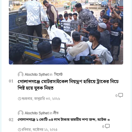
Alochito Sylhet
সিলেট
গোলাপগঞ্জে মোটরসাইকেল নিয়ন্ত্রণ হারিয়ে ট্রাকের নিচে
পিষ্ট হয়ে যুবক নিহত
0
শুক্রবার, জানুয়ারি ৩০, ২০২৬
Alochito Sylhet
লীড
গোলাপগঞ্জে ১ কোটি ৩৪ লাখ টাকার ভারতীয় পণ্য জব্দ, আটক ৩
0
রবিবার, অক্টোবর ১২, ২০২৫