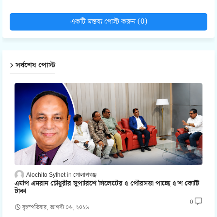
একটি মন্তব্য পোস্ট করুন (0)
সর্বশেষ পোস্ট
Alochito Sylhet
গোলাপগঞ্জ
এমপি এমরান চৌধুরীর সুপারিশে সিলেটের ৫ পৌরসভা পাচ্ছে ৫'শ কোটি
টাকা
0
বৃহস্পতিবার, আগস্ট ০৬, ২০২৬