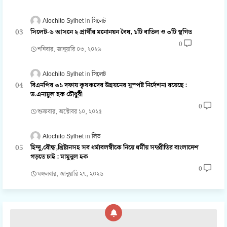
Alochito Sylhet
সিলেট
সিলেট-৬ আসনে ২ প্রার্থীর মনোনয়ন বৈধ, ১টি বাতিল ও ৩টি স্থগিত
0
শনিবার, জানুয়ারি ০৩, ২০২৬
Alochito Sylhet
সিলেট
বিএনপির ৩১ দফায় কৃষকদের উন্নয়নের সুস্পষ্ট নির্দেশনা রয়েছে :
ড.এনামুল হক চৌধুরী
0
শুক্রবার, অক্টোবর ১০, ২০২৫
Alochito Sylhet
লিড
হিন্দু,বৌদ্ধ,খ্রিষ্টানসহ সব ধর্মাবলম্বীকে নিয়ে ধর্মীয় সম্প্রীতির বাংলাদেশ
গড়তে চাই : মামুনুল হক
0
মঙ্গলবার, জানুয়ারি ২৭, ২০২৬