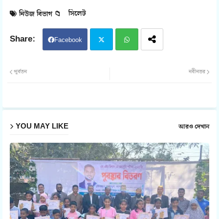
সিলেট
নিউজ বিভাগ 📁
Facebook
Twit
Wh
পূর্বতন
নবীনতর
ter
atsa
pp
YOU MAY LIKE
আরও দেখান