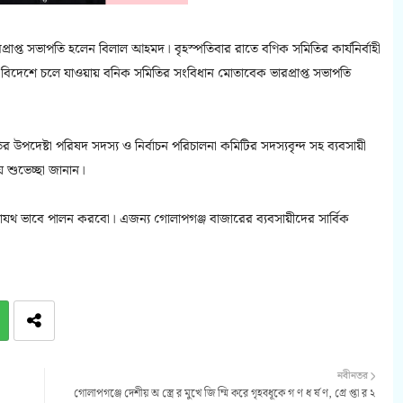
রাপ্ত সভাপতি হলেন বিলাল আহমদ। বৃহস্পতিবার রাতে বণিক সমিতির কার্যনির্বাহী
বিদেশে চলে যাওয়ায় বনিক সমিতির সংবিধান মোতাবেক ভারপ্রাপ্ত সভাপতি
দেষ্টা পরিষদ সদস্য ও নির্বাচন পরিচালনা কমিটির সদস্যবৃন্দ সহ ব্যবসায়ী
ে শুভেচ্ছা জানান।
থাযথ ভাবে পালন করবো। এজন্য গোলাপগঞ্জ বাজারের ব্যবসায়ীদের সার্বিক
নবীনতর
গোলাপগঞ্জে দেশীয় অ স্ত্রে র মুখে জি ম্মি করে গৃহবধূকে গ ণ ধ র্ষ ণ, গ্রে প্তা র ২