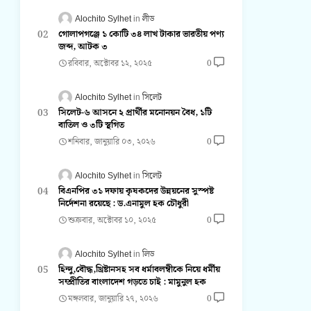
Alochito Sylhet
লীড
গোলাপগঞ্জে ১ কোটি ৩৪ লাখ টাকার ভারতীয় পণ্য
জব্দ, আটক ৩
রবিবার, অক্টোবর ১২, ২০২৫
0
Alochito Sylhet
সিলেট
সিলেট-৬ আসনে ২ প্রার্থীর মনোনয়ন বৈধ, ১টি
বাতিল ও ৩টি স্থগিত
শনিবার, জানুয়ারি ০৩, ২০২৬
0
Alochito Sylhet
সিলেট
বিএনপির ৩১ দফায় কৃষকদের উন্নয়নের সুস্পষ্ট
নির্দেশনা রয়েছে : ড.এনামুল হক চৌধুরী
শুক্রবার, অক্টোবর ১০, ২০২৫
0
Alochito Sylhet
লিড
হিন্দু,বৌদ্ধ,খ্রিষ্টানসহ সব ধর্মাবলম্বীকে নিয়ে ধর্মীয়
সম্প্রীতির বাংলাদেশ গড়তে চাই : মামুনুল হক
মঙ্গলবার, জানুয়ারি ২৭, ২০২৬
0