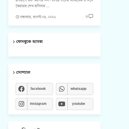
ইতিহাসে এক স্মরণীয় দিন। ২০২৪ সালের আজকের এ দিনে
স্বৈরাচার শেখ হাসিনার …
0
মঙ্গলবার, আগস্ট ০৪, ২০২৬
ফেসবুকে আমরা
সোশ্যাল
facebook
whatsapp
instagram
youtube