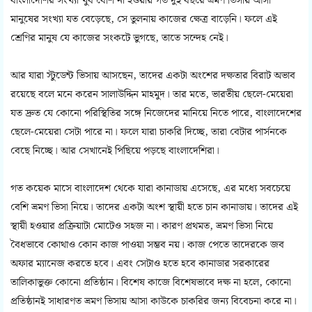
বাংলাদেশির সংখ্যা খুব বেশি না হওয়ায় গত দুই বছরে ভ্রমণ ভিসায় আসা
মানুষের সংখ্যা যত বেড়েছে, সে তুলনায় কাজের ক্ষেত্র বাড়েনি। ফলে এই
শ্রেণির মানুষ যে কাজের সংকটে ভুগছে, তাতে সন্দেহ নেই।
আর যারা স্টুডেন্ট ভিসায় আসছেন, তাদের একটা অংশের দক্ষতার বিরাট অভাব
রয়েছে বলে মনে করেন সালাউদ্দিন মাহমুদ। তার মতে, ভারতীয় ছেলে-মেয়েরা
যত দ্রুত যে কোনো পরিস্থিতির সঙ্গে নিজেদের মানিয়ে নিতে পারে, বাংলাদেশের
ছেলে-মেয়েরা সেটা পারে না। ফলে যারা চাকরি দিচ্ছে, তারা বেটার পার্সনকে
বেছে নিচ্ছে। আর সেখানেই পিছিয়ে পড়ছে বাংলাদেশিরা।
গত কয়েক মাসে বাংলাদেশ থেকে যারা কানাডায় এসেছে, এর মধ্যে সবচেয়ে
বেশি ভ্রমণ ভিসা নিয়ে। তাদের একটা অংশ স্থায়ী হতে চান কানাডায়। তাদের এই
স্থায়ী হওয়ার প্রক্রিয়াটা মোটেও সহজ না। কারণ প্রথমত, ভ্রমণ ভিসা নিয়ে
বৈধভাবে কোথাও কোন কাজ পাওয়া সম্ভব নয়। কাজ পেতে তাদেরকে জব
অফার ম্যানেজ করতে হবে। এবং সেটাও হতে হবে কানাডার সরকারের
তালিকাভুক্ত কোনো প্রতিষ্ঠান। বিশেষ কাজে বিশেষভাবে দক্ষ না হলে, কোনো
প্রতিষ্ঠানই সাধারণত ভ্রমণ ভিসায় আসা কাউকে চাকরির জন্য বিবেচনা করে না।