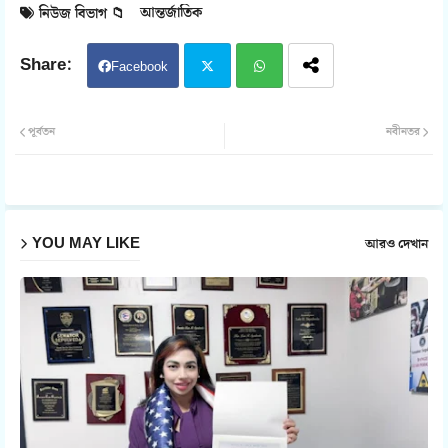
আন্তর্জাতিক
নিউজ বিভাগ 📁
Facebook
Twit
Wh
পূর্বতন
নবীনতর
ter
atsa
pp
YOU MAY LIKE
আরও দেখান