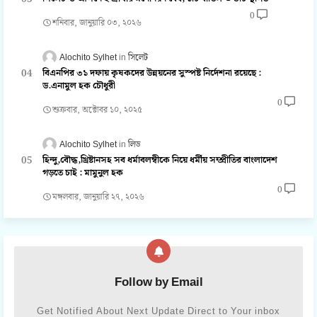
0
শনিবার, জানুয়ারি ০৩, ২০২৬
Alochito Sylhet
সিলেট
বিএনপির ৩১ দফায় কৃষকদের উন্নয়নের সুস্পষ্ট নির্দেশনা রয়েছে :
ড.এনামুল হক চৌধুরী
0
শুক্রবার, অক্টোবর ১০, ২০২৫
Alochito Sylhet
লিড
হিন্দু,বৌদ্ধ,খ্রিষ্টানসহ সব ধর্মাবলম্বীকে নিয়ে ধর্মীয় সম্প্রীতির বাংলাদেশ
গড়তে চাই : মামুনুল হক
0
মঙ্গলবার, জানুয়ারি ২৭, ২০২৬
Follow by Email
Get Notified About Next Update Direct to Your inbox