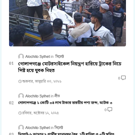
Alochito Sylhet
সিলেট
গোলাপগঞ্জে মোটরসাইকেল নিয়ন্ত্রণ হারিয়ে ট্রাকের নিচে
পিষ্ট হয়ে যুবক নিহত
0
শুক্রবার, জানুয়ারি ৩০, ২০২৬
Alochito Sylhet
লীড
গোলাপগঞ্জে ১ কোটি ৩৪ লাখ টাকার ভারতীয় পণ্য জব্দ, আটক ৩
0
রবিবার, অক্টোবর ১২, ২০২৫
Alochito Sylhet
সিলেট
সিলেট-৬ আসনে ২ প্রার্থীর মনোনয়ন বৈধ, ১টি বাতিল ও ৩টি স্থগিত