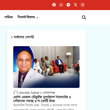
সাহিত্য
সিলেট বিভাগঃ
সর্বশেষ পোস্ট
Alochito Sylhet
গোলাপগঞ্জ
এমপি এমরান চৌধুরীর সুপারিশে সিলেটের ৫
পৌরসভা পাচ্ছে ৫'শ কোটি টাকা
আলোচিত সিলেট ডেস্ক : সিলেট-৬ আসনের সংসদ সদস্য