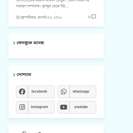
অ্যাডভোকেট এমরান আহমদ চৌধুরী। জেলা বিএনপির
সাধারণ সম্পাদক। তৃণমূল থেকে উঠ…
0
বৃহস্পতিবার, আগস্ট ০৬, ২০২৬
ফেসবুকে আমরা
সোশ্যাল
facebook
whatsapp
instagram
youtube