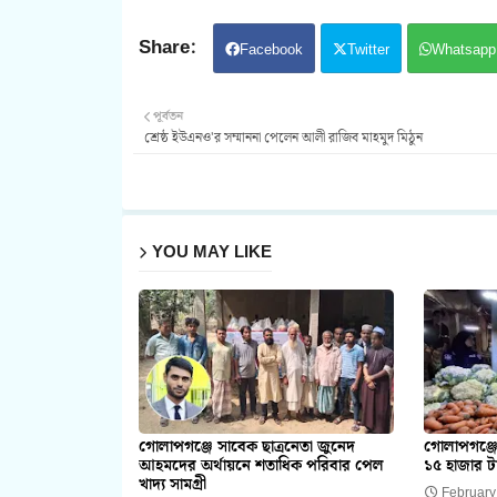
Facebook
Twitter
Whatsapp
পূর্বতন
শ্রেষ্ঠ ইউএনও'র সম্মাননা পেলেন আলী রাজিব মাহমুদ মিঠুন
YOU MAY LIKE
গোলাপগঞ্জে সাবেক ছাত্রনেতা জুনেদ
গোলাপগঞ্জে
আহমদের অর্থায়নে শতাধিক পরিবার পেল
১৫ হাজার ট
খাদ্য সামগ্রী
February