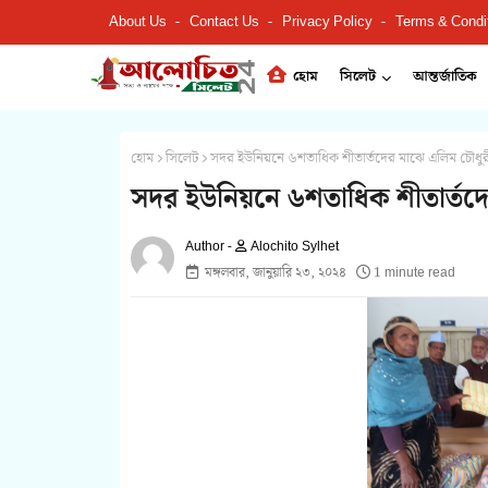
About Us
Contact Us
Privacy Policy
Terms & Condi
হোম
সিলেট
আন্তর্জাতিক
হোম
সিলেট
সদর ইউনিয়নে ৬শতাধিক শীতার্তদের মাঝে এলিম চৌধুরীর
সদর ইউনিয়নে ৬শতাধিক শীতার্তদের
Alochito Sylhet
মঙ্গলবার, জানুয়ারি ২৩, ২০২৪
1 minute read