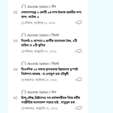
Alochito Sylhet
লীড
গোলাপগঞ্জে ১ কোটি ৩৪ লাখ টাকার ভারতীয় পণ্য
জব্দ, আটক ৩
রবিবার, অক্টোবর ১২, ২০২৫
0
Alochito Sylhet
সিলেট
সিলেট-৬ আসনে ২ প্রার্থীর মনোনয়ন বৈধ, ১টি
বাতিল ও ৩টি স্থগিত
শনিবার, জানুয়ারি ০৩, ২০২৬
0
Alochito Sylhet
সিলেট
বিএনপির ৩১ দফায় কৃষকদের উন্নয়নের সুস্পষ্ট
নির্দেশনা রয়েছে : ড.এনামুল হক চৌধুরী
শুক্রবার, অক্টোবর ১০, ২০২৫
0
Alochito Sylhet
লিড
হিন্দু,বৌদ্ধ,খ্রিষ্টানসহ সব ধর্মাবলম্বীকে নিয়ে ধর্মীয়
সম্প্রীতির বাংলাদেশ গড়তে চাই : মামুনুল হক
মঙ্গলবার, জানুয়ারি ২৭, ২০২৬
0