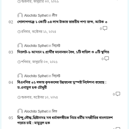
শুক্রবার, জানুয়ারি ৩০, ২০২৬
Alochito Sylhet
লীড
গোলাপগঞ্জে ১ কোটি ৩৪ লাখ টাকার ভারতীয় পণ্য জব্দ, আটক ৩
0
রবিবার, অক্টোবর ১২, ২০২৫
Alochito Sylhet
সিলেট
সিলেট-৬ আসনে ২ প্রার্থীর মনোনয়ন বৈধ, ১টি বাতিল ও ৩টি স্থগিত
0
শনিবার, জানুয়ারি ০৩, ২০২৬
Alochito Sylhet
সিলেট
বিএনপির ৩১ দফায় কৃষকদের উন্নয়নের সুস্পষ্ট নির্দেশনা রয়েছে :
ড.এনামুল হক চৌধুরী
0
শুক্রবার, অক্টোবর ১০, ২০২৫
Alochito Sylhet
লিড
হিন্দু,বৌদ্ধ,খ্রিষ্টানসহ সব ধর্মাবলম্বীকে নিয়ে ধর্মীয় সম্প্রীতির বাংলাদেশ
গড়তে চাই : মামুনুল হক