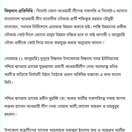
বিশ্বনাথ প্রতিনিধি :
সিলেট জেলা আওয়ামী লীগের সভাপতি ও সিলেট-২ আসনে
বাংলাদেশ আওয়ামী লীগ মনোনীত নৌকার প্রার্থী শফিকুর রহমান চৌধুরী
বলেছেন, 'দলমত নির্বিশেষে এলাকার উন্নয়ন করতে চাই। শান্তি উন্নয়নের প্রতীক
নৌকায় ভোট দিলে কোনো মানুষ উন্নয়ন বঞ্চিত হবে না তাই আগামী ৭ জানুয়ারি
নৌকা প্রতীকে ভোট দিয়ে তাকে জয়যুক্ত করার অনুরোধ জানান।'
সোমবার (১ জানুয়ারি) দুপুরে বিশ্বনাথ উপজেলার বিশ্বনাথ সদর ইউনিয়নের
পশ্চিম শ্বাসরাম গ্রামের যুক্তরাজ্য প্রবাসী আওয়ামীলীগ নেতা আলহাজ্ব মনির
আলী'র বাড়িতে নির্বাচনী উঠান বৈঠকে প্রধান অতিথির বক্তব্যে এ কথা বলেন
তিনি।
পশ্চিম শ্বাসরাম গ্রামের প্রবীন মুরব্বি মো: শুকর আলীর সভাপতিত্বে সভায় স্বাগত
বক্তব্য রাখেন আওয়ামী লীগ নেতা নোয়াব আলী,জাবেদ আহমদ ও মাহবুবুর
রহমান।
উপজেলা ছাত্রলীগের সাবেক আহবায়ক ফয়জুল ইসলাম জয় ও আরকুম আলীর