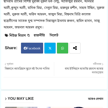
শ্বাসরাম গ্রামের বিশিষ্ট মুরব্বি নুরুল হক লেচু, আজিজুর রহমান, আনহার
আলী,কুদ্দুস আলী, মানিক মিয়া, সেবুল মিয়া, হারুনুর রশীদ, সাহাব উদ্দিন, সুরুজ
আলী, নুরুজ আলী, ফরিদ আহমদ, তাজুদ মিয়া, বিশ্বনাথ ডিগ্রি কলেজ
ছাত্রলীগের সাবেক যুগ্ম সম্পাদক সিরাজুল ইসলাম রুকন, ছামিদ হাসান, সাজু
আহমদ, জয়নাল আহমদ প্রমুখ।
রাজনীতি
সিলেট
নিউজ বিভাগ 📁
Facebook
Twit
Wh
পূর্বতন
নবীনতর
বিশ্বনাথে ক্যামব্রিয়ান স্কুলে বই উৎসব পালিত
বাঘা ইউনিয়নে আতাউর রহমান আতার
ter
atsa
গণসংযোগ
pp
YOU MAY LIKE
আরও দেখান