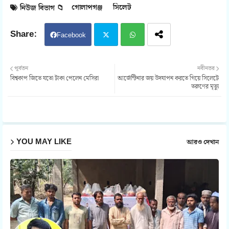
গোলাপগঞ্জ
সিলেট
নিউজ বিভাগ 📁
Facebook
Twit
Wh
পূর্বতন
নবীনতর
বিশ্বকাপ জিতে যতো টাকা পেলেন মেসিরা
আর্জেন্টিনার জয় উদযাপন করতে গিয়ে সিলেটে
ter
atsa
তরুণের মৃত্যু
pp
YOU MAY LIKE
আরও দেখান