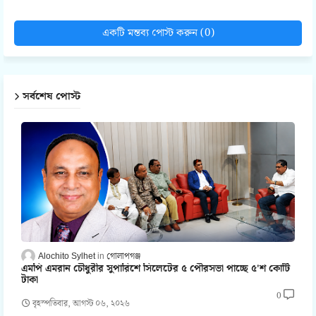
একটি মন্তব্য পোস্ট করুন (0)
সর্বশেষ পোস্ট
Alochito Sylhet
গোলাপগঞ্জ
এমপি এমরান চৌধুরীর সুপারিশে সিলেটের ৫ পৌরসভা পাচ্ছে ৫'শ কোটি
টাকা
0
বৃহস্পতিবার, আগস্ট ০৬, ২০২৬