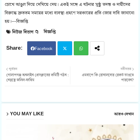
চোখে আঙুল দিয়ে দেখিয়ে দেয়। একই সঙ্গে এ ঘটনার সুষ্ঠু তদন্ত ও দায়ীদের
বিরুদ্ধে দ্রুততম সময়ের মধ্যে ব্যবস্থা গ্রহণে সরকারের প্রতি জোর দাবি জানানো
হয়।---বিজ্ঞপ্তি
বিজ্ঞপ্তি
নিউজ বিভাগ 📁
Facebook
Twit
Wh
পূর্বতন
নবীনতর
গোলাপগঞ্জ অনলাইন প্রেসক্লাবের কমিটি গঠন :
এমবাপে কি রোনালদোর রেকর্ড ভাঙতে
ter
atsa
নেতৃত্বে জলিল-ফাহিম
পারবেন?
pp
YOU MAY LIKE
আরও দেখান