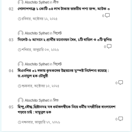
Alochito Sylhet
লীড
গোলাপগঞ্জে ১ কোটি ৩৪ লাখ টাকার ভারতীয় পণ্য জব্দ, আটক ৩
0
রবিবার, অক্টোবর ১২, ২০২৫
Alochito Sylhet
সিলেট
সিলেট-৬ আসনে ২ প্রার্থীর মনোনয়ন বৈধ, ১টি বাতিল ও ৩টি স্থগিত
0
শনিবার, জানুয়ারি ০৩, ২০২৬
Alochito Sylhet
সিলেট
বিএনপির ৩১ দফায় কৃষকদের উন্নয়নের সুস্পষ্ট নির্দেশনা রয়েছে :
ড.এনামুল হক চৌধুরী
0
শুক্রবার, অক্টোবর ১০, ২০২৫
Alochito Sylhet
লিড
হিন্দু,বৌদ্ধ,খ্রিষ্টানসহ সব ধর্মাবলম্বীকে নিয়ে ধর্মীয় সম্প্রীতির বাংলাদেশ
গড়তে চাই : মামুনুল হক
0
মঙ্গলবার, জানুয়ারি ২৭, ২০২৬