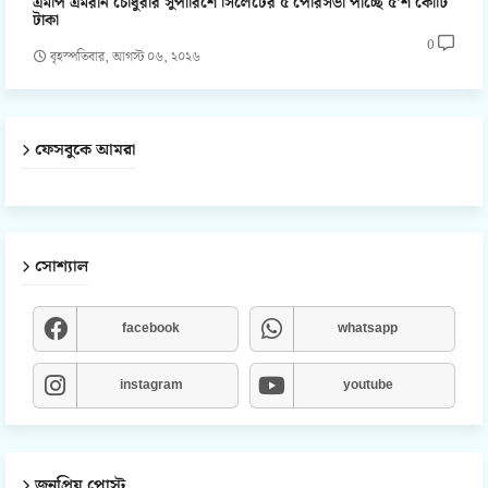
এমপি এমরান চৌধুরীর সুপারিশে সিলেটের ৫ পৌরসভা পাচ্ছে ৫'শ কোটি
টাকা
0
বৃহস্পতিবার, আগস্ট ০৬, ২০২৬
ফেসবুকে আমরা
সোশ্যাল
facebook
whatsapp
instagram
youtube
জনপ্রিয় পোস্ট