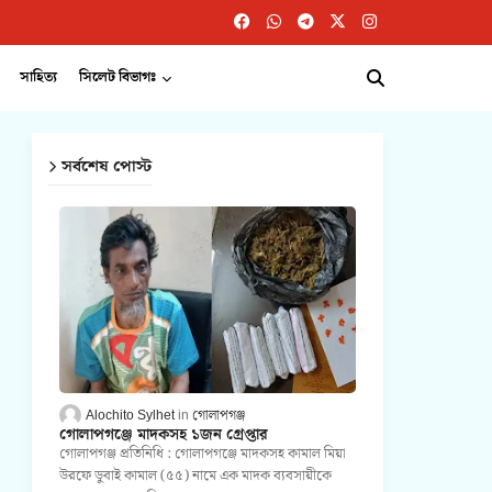
সাহিত্য
সিলেট বিভাগঃ
সর্বশেষ পোস্ট
Alochito Sylhet
গোলাপগঞ্জ
গোলাপগঞ্জে মাদকসহ ১জন গ্রেপ্তার
গোলাপগঞ্জ প্রতিনিধি : গোলাপগঞ্জে মাদকসহ কামাল মিয়া
উরফে ডুবাই কামাল (৫৫) নামে এক মাদক ব্যবসায়ীকে