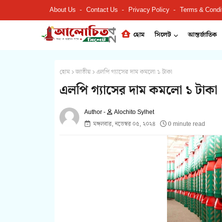
About Us
Contact Us
Privacy Policy
Terms & Condi
হোম
সিলেট
আন্তর্জাতিক
হোম
জাতীয়
এলপি গ্যাসের দাম কমলো ১ টাকা
এলপি গ্যাসের দাম কমলো ১ টাকা
Alochito Sylhet
মঙ্গলবার, নভেম্বর ০৫, ২০২৪
0 minute read