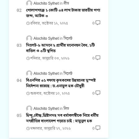
Alochito Sylhet
লীড
গোলাপগঞ্জে ১ কোটি ৩৪ লাখ টাকার ভারতীয় পণ্য
জব্দ, আটক ৩
রবিবার, অক্টোবর ১২, ২০২৫
0
Alochito Sylhet
সিলেট
সিলেট-৬ আসনে ২ প্রার্থীর মনোনয়ন বৈধ, ১টি
বাতিল ও ৩টি স্থগিত
শনিবার, জানুয়ারি ০৩, ২০২৬
0
Alochito Sylhet
সিলেট
বিএনপির ৩১ দফায় কৃষকদের উন্নয়নের সুস্পষ্ট
নির্দেশনা রয়েছে : ড.এনামুল হক চৌধুরী
শুক্রবার, অক্টোবর ১০, ২০২৫
0
Alochito Sylhet
লিড
হিন্দু,বৌদ্ধ,খ্রিষ্টানসহ সব ধর্মাবলম্বীকে নিয়ে ধর্মীয়
সম্প্রীতির বাংলাদেশ গড়তে চাই : মামুনুল হক
মঙ্গলবার, জানুয়ারি ২৭, ২০২৬
0