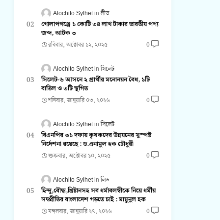
Alochito Sylhet
লীড
গোলাপগঞ্জে ১ কোটি ৩৪ লাখ টাকার ভারতীয় পণ্য
জব্দ, আটক ৩
রবিবার, অক্টোবর ১২, ২০২৫
0
Alochito Sylhet
সিলেট
সিলেট-৬ আসনে ২ প্রার্থীর মনোনয়ন বৈধ, ১টি
বাতিল ও ৩টি স্থগিত
শনিবার, জানুয়ারি ০৩, ২০২৬
0
Alochito Sylhet
সিলেট
বিএনপির ৩১ দফায় কৃষকদের উন্নয়নের সুস্পষ্ট
নির্দেশনা রয়েছে : ড.এনামুল হক চৌধুরী
শুক্রবার, অক্টোবর ১০, ২০২৫
0
Alochito Sylhet
লিড
হিন্দু,বৌদ্ধ,খ্রিষ্টানসহ সব ধর্মাবলম্বীকে নিয়ে ধর্মীয়
সম্প্রীতির বাংলাদেশ গড়তে চাই : মামুনুল হক
মঙ্গলবার, জানুয়ারি ২৭, ২০২৬
0