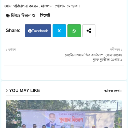
দোয়া পরিচালনা করেন, মাওলানা গোলাম মোস্তফা।
সিলেট
নিউজ বিভাগ 📁
Facebook
Twit
Wh
পূর্বতন
নবীনতর
হোটেলে অসামাজিক কার্যকলাপ, গোলাপগঞ্জের
ter
atsa
যুবক-যুবতীসহ গ্রেপ্তার ৯
pp
YOU MAY LIKE
আরও দেখান