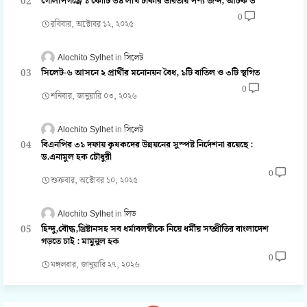
গোলাপগঞ্জে ১ কোটি ৩৪ লাখ টাকার ভারতীয় পণ্য জব্দ, আটক ৩
0
রবিবার, অক্টোবর ১২, ২০২৫
Alochito Sylhet
সিলেট
সিলেট-৬ আসনে ২ প্রার্থীর মনোনয়ন বৈধ, ১টি বাতিল ও ৩টি স্থগিত
0
শনিবার, জানুয়ারি ০৩, ২০২৬
Alochito Sylhet
সিলেট
বিএনপির ৩১ দফায় কৃষকদের উন্নয়নের সুস্পষ্ট নির্দেশনা রয়েছে :
ড.এনামুল হক চৌধুরী
0
শুক্রবার, অক্টোবর ১০, ২০২৫
Alochito Sylhet
লিড
হিন্দু,বৌদ্ধ,খ্রিষ্টানসহ সব ধর্মাবলম্বীকে নিয়ে ধর্মীয় সম্প্রীতির বাংলাদেশ
গড়তে চাই : মামুনুল হক
0
মঙ্গলবার, জানুয়ারি ২৭, ২০২৬