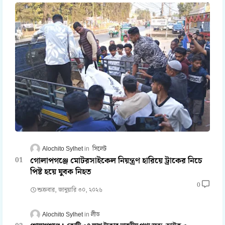
Alochito Sylhet
সিলেট
গোলাপগঞ্জে মোটরসাইকেল নিয়ন্ত্রণ হারিয়ে ট্রাকের নিচে
পিষ্ট হয়ে যুবক নিহত
0
শুক্রবার, জানুয়ারি ৩০, ২০২৬
Alochito Sylhet
লীড