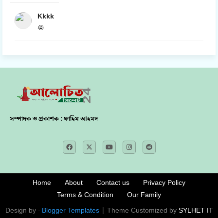
Kkkk
😭
সম্পাদক ও প্রকাশক : ফাহিম আহমদ
Home
About
Contact us
Privacy Policy
Terms & Condition
Our Family
Design by -
Blogger Templates
| Theme Customized by
SYLHET IT