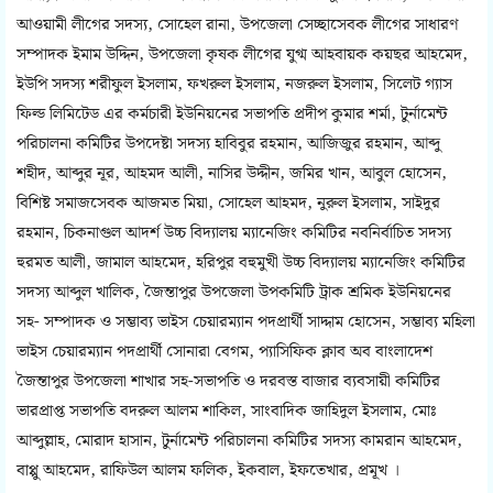
আওয়ামী লীগের সদস্য, সোহেল রানা, উপজেলা সেচ্ছাসেবক লীগের সাধারণ
সম্পাদক ইমাম উদ্দিন, উপজেলা কৃষক লীগের যুগ্ম আহবায়ক কয়ছর আহমেদ,
ইউপি সদস্য শরীফুল ইসলাম, ফখরুল ইসলাম, নজরুল ইসলাম, সিলেট গ্যাস
ফিল্ড লিমিটেড এর কর্মচারী ইউনিয়নের সভাপতি প্রদীপ কুমার শর্মা, টুর্নামেন্ট
পরিচালনা কমিটির উপদেষ্টা সদস্য হাবিবুর রহমান, আজিজুর রহমান, আব্দু
শহীদ, আব্দুর নূর, আহমদ আলী, নাসির উদ্দীন, জমির খান, আবুল হোসেন,
বিশিষ্ট সমাজসেবক আজমত মিয়া, সোহেল আহমদ, নুরুল ইসলাম, সাইদুর
রহমান, চিকনাগুল আদর্শ উচ্চ বিদ্যালয় ম্যানেজিং কমিটির নবনির্বাচিত সদস্য
হুরমত আলী, জামাল আহমেদ, হরিপুর বহুমুখী উচ্চ বিদ্যালয় ম্যানেজিং কমিটির
সদস্য আব্দুল খালিক, জৈন্তাপুর উপজেলা উপকমিটি ট্রাক শ্রমিক ইউনিয়নের
সহ- সম্পাদক ও সম্ভাব্য ভাইস চেয়ারম্যান পদপ্রার্থী সাদ্দাম হোসেন, সম্ভাব্য মহিলা
ভাইস চেয়ারম্যান পদপ্রার্থী সোনারা বেগম, প্যাসিফিক ক্লাব অব বাংলাদেশ
জৈন্তাপুর উপজেলা শাখার সহ-সভাপতি ও দরবস্ত বাজার ব্যবসায়ী কমিটির
ভারপ্রাপ্ত সভাপতি বদরুল আলম শাকিল, সাংবাদিক জাহিদুল ইসলাম, মোঃ
আব্দুল্লাহ, মোরাদ হাসান, টুর্নামেন্ট পরিচালনা কমিটির সদস্য কামরান আহমেদ,
বাপ্পু আহমেদ, রাফিউল আলম ফলিক, ইকবাল, ইফতেখার, প্রমূখ ।