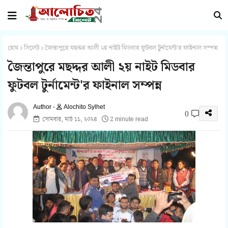
হোম
সিলেট
জৈন্তাপুরে মছদ্দর আলী ২য় নাইট মিডবার ফুটবল টুর্নামেন্ট'র ফাইনাল সম্পন্ন
জৈন্তাপুরে মছদ্দর আলী ২য় নাইট মিডবার
ফুটবল টুর্নামেন্ট'র ফাইনাল সম্পন্ন
Alochito Sylhet
0
সোমবার, মার্চ ১১, ২০২৪
2 minute read