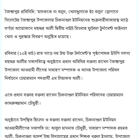
জৈন্তাপুর প্রতিনিধি: 'মাদককে না বলুন, খেলাধুলাকে হ্যাঁ বলুন' স্লোগানে
সিলেটের জৈন্তাপুর উপজেলার চিকনাগুল ইউনিয়নের শুক্রবারীবাজারস্থ মাঠে
বর্ণাঢ্য আয়োজনে মছদ্দর আলী দ্বিতীয় নাইট মিডবার ফুটবল টুর্নামেন্ট ফাইনাল
খেলা ও পুরস্কার বিতরণ অনুষ্ঠিত হয়েছে।
রবিবার (১০ই মার্চ) রাত সাড়ে নয় টায় উক্ত টর্নামেন্ট'র পৃষ্ঠপোষক ইউপি সদস্য
মছদ্দর আলীর সভাপতিত্বে অনুষ্ঠানে প্রধান অতিথির বক্তব্য রাখেন জৈন্তাপুর
উপজেলা আওয়ামী লীগের সাধারণ সম্পাদক ও আসন্ন উপজেলা পরিষদ
নির্বাচনে চেয়ারম্যান পদপ্রার্থী এম লিয়াকত আলী।
এতে প্রধান বক্তার বক্তব্য রাখেন চিকনাগুল ইউনিয়ন পরিষদের চেয়ারম্যান
কামরুজ্জামান চৌধুরী।
অনুষ্ঠানে উপস্থিত ছিলেন ও বক্তব্য বক্তব্য রাখেন, চিকনাগুল ইউনিয়ন
আওয়ামীলীগের সভাপতি ডা: আবুল হাসনাত চৌধুরী, সাধারণ সম্পাদক রহমত
আলী, চিকনাগুল আদর্শ উচ্চ বিদ্যালয়ের প্রধান শিক্ষক নুরুল ইসলাম, উপজেলা