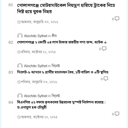
গোলাপগঞ্জে মোটরসাইকেল নিয়ন্ত্রণ হারিয়ে ট্রাকের নিচে
পিষ্ট হয়ে যুবক নিহত
0
শুক্রবার, জানুয়ারি ৩০, ২০২৬
Alochito Sylhet
লীড
গোলাপগঞ্জে ১ কোটি ৩৪ লাখ টাকার ভারতীয় পণ্য জব্দ, আটক ৩
0
রবিবার, অক্টোবর ১২, ২০২৫
Alochito Sylhet
সিলেট
সিলেট-৬ আসনে ২ প্রার্থীর মনোনয়ন বৈধ, ১টি বাতিল ও ৩টি স্থগিত
0
শনিবার, জানুয়ারি ০৩, ২০২৬
Alochito Sylhet
সিলেট
বিএনপির ৩১ দফায় কৃষকদের উন্নয়নের সুস্পষ্ট নির্দেশনা রয়েছে :
ড.এনামুল হক চৌধুরী
0
শুক্রবার, অক্টোবর ১০, ২০২৫