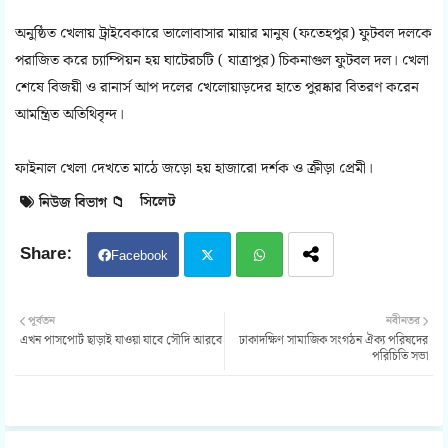
অনুষ্ঠিত খেলায় ট্রাইবেকারে ভালোবাসার মায়ার মানুষ (ফতেহপুর) ফুটবল দলকে
পরাজিত করে চ্যাম্পিয়ন হয় ঘাটেরচটি ( যাত্রাপুর) চিকনাগুল ফুটবল দল। খেলা
শেষে বিজয়ী ও রানার্স আপ দলের খেলোয়াড়দের হাতে পুরষ্কার বিতরণ করেন
আমন্ত্রিত অতিথিবৃন্দ।
ফাইনাল খেলা দেখতে মাঠে জড়ো হয় হাজারো দর্শক ও ক্রীড়া প্রেমী।
সিলেট
নিউজ বিভাগ 📁
Facebook
Twit
Wh
পূর্বতন
নবীনতর
এখন পাসপোর্ট ছাড়াই যাওয়া যাবে সৌদি আরবে
ঢাকাদক্ষিণ সামাজিক সংগঠন ঐক্য পরিষদের
ter
atsa
পরিচিতি সভা
pp